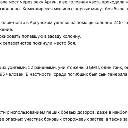
хала мост через реку Аргун, а ее головная часть проходила
 колонны. Командирская машина с первых минут боя была п
з блок-поста в Аргунском ущелье на помощь колонне 245-го
жение.
кировать попавшую в засаду колонну.
х сепаратистов покинули место боя.
их убитыми, 52 ранеными, уничтожены 6 БМП, один танк, о
95 человек. В частности, среди погибших был сын генерала
сти с использованием пеших боевых дозоров, даже в наибо
ее опасных участках боковых сторожевых застав, а также з