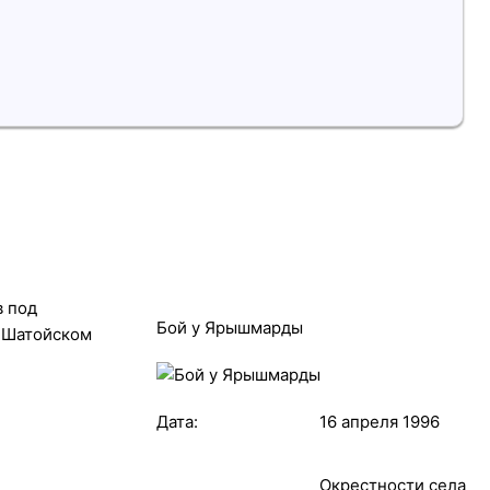
в под
Бой у Ярышмарды
в Шатойском
Дата:
16 апреля 1996
Окрестности села