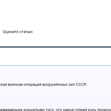
Оцените статью:
5 Случайных статей
ская военная операция вооружённых сил СССР.
азвивающее концепцию того, что народ-племя русь происх