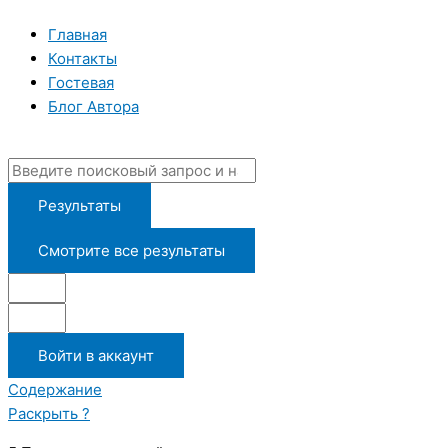
Перейти
Search
Введите
Имя*
Email*
к
...
здесь...
Главная
содержимому
Контакты
Гостевая
Блог Автора
Результаты
Смотрите все результаты
Войти в аккаунт
Содержание
Раскрыть ?