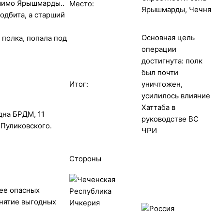
 мимо Ярышмарды..
Место:
Ярышмарды, Чечня
одбита, а старший
Основная цель
 полка, попала под
операции
достигнута: полк
был почти
Итог:
уничтожен,
усилилось влияние
Хаттаба в
дна БРДМ, 11
руководстве ВС
 Пуликовского.
ЧРИ
Стороны
лее опасных
анятие выгодных