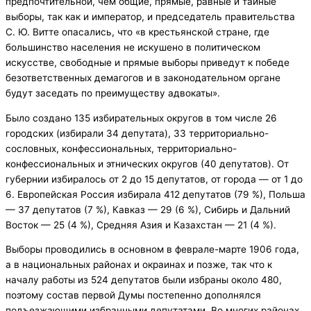
предпочтительной, чем общие, прямые, равные и тайные
выборы, так как и император, и председатель правительства
С. Ю. Витте опасались, что «в крестьянской стране, где
большинство населения не искушено в политическом
искусстве, свободные и прямые выборы приведут к победе
безответственных демагогов и в законодательном органе
будут заседать по преимуществу адвокаты».
Было создано 135 избирательных округов в том числе 26
городских (избирали 34 депутата), 33 территориально-
сословных, конфессиональных, территориально-
конфессиональных и этнических округов (40 депутатов). От
губернии избиралось от 2 до 15 депутатов, от города — от 1 до
6. Европейская Россия избирала 412 депутатов (79 %), Польша
— 37 депутатов (7 %), Кавказ — 29 (6 %), Сибирь и Дальний
Восток — 25 (4 %), Средняя Азия и Казахстан — 21 (4 %).
Выборы проводились в основном в феврале-марте 1906 года,
а в национальных районах и окраинах и позже, так что к
началу работы из 524 депутатов были избраны около 480,
поэтому состав первой Думы постепенно дополнялся
подъезжающими избранными депутатами. Во многих районах