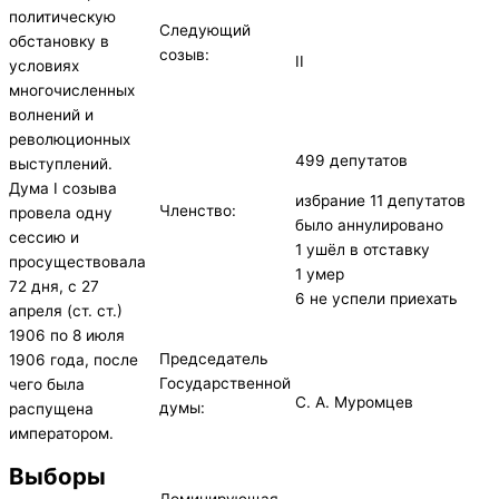
политическую
Следующий
обстановку в
созыв:
II
условиях
многочисленных
волнений и
революционных
499 депутатов
выступлений.
Дума I созыва
избрание 11 депутатов
Членство:
провела одну
было аннулировано
сессию и
1 ушёл в отставку
просуществовала
1 умер
72 дня, с 27
6 не успели приехать
апреля (ст. ст.)
1906 по 8 июля
Председатель
1906 года, после
Государственной
чего была
С. А. Муромцев
думы:
распущена
императором.
Выборы
Доминирующая