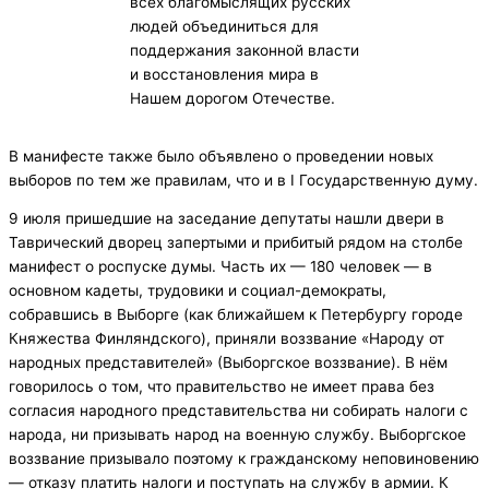
всех благомыслящих русских
людей объединиться для
поддержания законной власти
и восстановления мира в
Нашем дорогом Отечестве.
В манифесте также было объявлено о проведении новых
выборов по тем же правилам, что и в I Государственную думу.
9 июля пришедшие на заседание депутаты нашли двери в
Таврический дворец запертыми и прибитый рядом на столбе
манифест о роспуске думы. Часть их — 180 человек — в
основном кадеты, трудовики и социал-демократы,
собравшись в Выборге (как ближайшем к Петербургу городе
Княжества Финляндского), приняли воззвание «Народу от
народных представителей» (Выборгское воззвание). В нём
говорилось о том, что правительство не имеет права без
согласия народного представительства ни собирать налоги с
народа, ни призывать народ на военную службу. Выборгское
воззвание призывало поэтому к гражданскому неповиновению
— отказу платить налоги и поступать на службу в армии. К