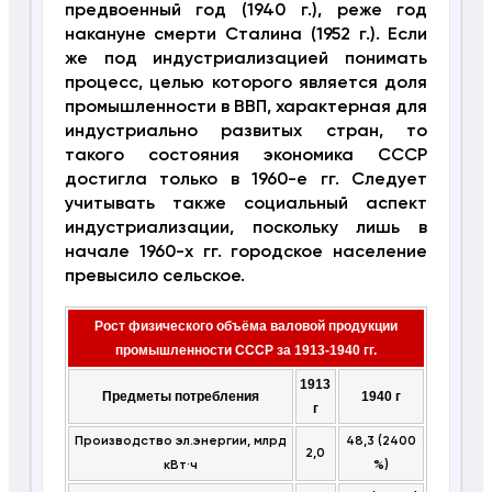
предвоенный год (1940 г.), реже год
накануне смерти Сталина (1952 г.). Если
же под индустриализацией понимать
процесс, целью которого является доля
промышленности в ВВП, характерная для
индустриально развитых стран, то
такого состояния экономика СССР
достигла только в 1960-е гг. Следует
учитывать также социальный аспект
индустриализации, поскольку лишь в
начале 1960-х гг. городское население
превысило сельское.
Рост физического объёма валовой продукции
промышленности СССР за 1913-1940 гг.
1913
Предметы потребления
1940 г
г
Производство эл.энергии, млрд
48,3 (2400
2,0
кВт·ч
%)