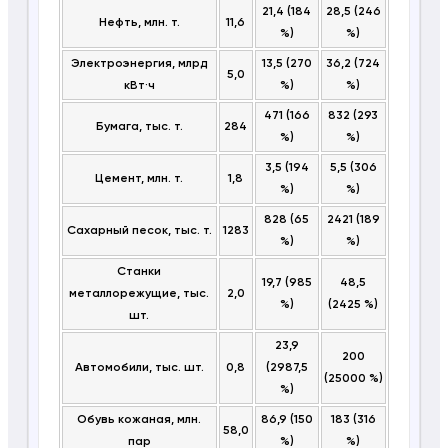
21,4 (184
28,5 (246
Нефть, млн. т.
11,6
%)
%)
Электроэнергия, млрд
13,5 (270
36,2 (724
5,0
кВт·ч
%)
%)
471 (166
832 (293
Бумага, тыс. т.
284
%)
%)
3,5 (194
5,5 (306
Цемент, млн. т.
1,8
%)
%)
828 (65
2421 (189
Сахарный песок, тыс. т.
1283
%)
%)
Станки
19,7 (985
48,5
металлорежущие, тыс.
2,0
%)
(2425 %)
шт.
23,9
200
Автомобили, тыс. шт.
0,8
(2987,5
(25000 %)
%)
Обувь кожаная, млн.
86,9 (150
183 (316
58,0
пар
%)
%)