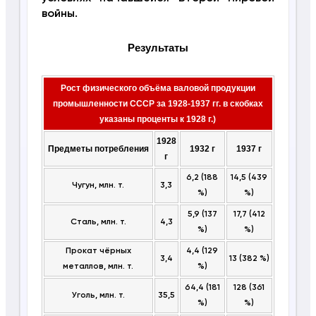
войны.
Результаты
Рост физического объёма валовой продукции
промышленности СССР за 1928-1937 гг.
в скобках
указаны проценты к 1928 г.)
1928
Предметы потребления
1932 г
1937 г
г
6,2 (188
14,5 (439
Чугун, млн. т.
3,3
%)
%)
5,9 (137
17,7 (412
Сталь, млн. т.
4,3
%)
%)
Прокат чёрных
4,4 (129
3,4
13 (382 %)
металлов, млн. т.
%)
64,4 (181
128 (361
Уголь, млн. т.
35,5
%)
%)