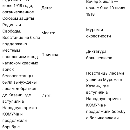
Вечер 8 июля —
июля 1918 года,
Дата:
ночь с 9 на 10 июля
организованное
1918
Союзом защиты
Родины и
Муром и
Свободы.
Место:
окрестности
Восстание не было
поддержано
местным
Диктатура
Причина:
населением и под
большевиков
натиском красных
войск
Повстанцы лесами
белоповстанцы
ушли из Мурома в
были вынуждены
Казань, где
лесам добраться
вступили в
до Казани, где
Итог:
Народную армию
вступили в
КОМУЧа и
Народную армию
продолжили борьбу
КОМУЧа и
с большевиками
продолжили
борьбу с