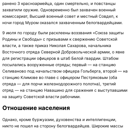
ранено 3 красноармейца, один смертельно, и повстанцы
захватили оружие. Одновременно был захвачен военный
комиссариат, Высший военный совет и местный Совдеп, к
ночи город Муром оказался захваченным белогвардейцами.
9 июля по городу были расклеены воззвания «Союза защиты
Родины и Свободы» с призывами к свержению Советской
власти, а также приказ Николая Сахарова, начальника
Восточного отряда Северной Добровольческой армии, о явке
для регистрации офицеров в штаб Белой гвардии. Штабом
посылались вооруженные отряды; первый — на станцию
Селиваново под начальством офицера Гольберга, второй — на
станцию Климове во главе с офицером Пестряковым (оба
отряда — для порчи железнодорожного полотна), третий
отряд — на станцию Навашино для сражения с выступавшими
на защиту Советской власти рабочими.
Отношение населения
Однако, кроме буржуазии, духовенства и интеллигенции,
никто не пошел на сторону белогвардейцев. Широкие массы