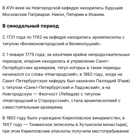
В XVII веке на Новгородской кафедре находились будущие
Московские Патриархи: Никон, Питирим и Иоаким.
В синодальный период
С 1721 года по 1762 на кафедре находились архиепископы с
титулом «Великоновгородский и Великолуцкий».
С 1 января 1775 года, за изъятием крайне непродолжительных
периодов, епархия находилась в управлении Санкт-
Петербургских архиереев, титул которых в такие периоды
начинался со слова «Новгородский»; в 1892 году, когда на
Санкт-Петербургскую кафедру был назначен Палладий (Раев)
с титулом «Санкт-Петербургский и Ладожский», а на
Новгородскую — Феогност (Лебедев) с титулом
«Новгородский и Старорусский», стала архиепископией с
самостоятельным архиереем.
В 1892 году было учреждено Кирилловское викариатство; в
1907 году — Тихвинское (епископы в Хутынском монастыре),
при этом Кирилловские епископы получили местопребывание