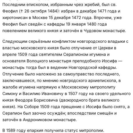
Последним епископом, избранным чрез жребий, был св.
Феофил († 26 октября 1484): избран в декабре 1471 года и
хиротонисан в Москве 15 декабря 1472 года. Впрочем, уже
Феофил был сведён с кафедры 19 января 1480 года
повелением великого князя и заточён в Чудовом монастыре.
Следующим серьёзным конфликтом новгородского владыки с
властью московского князя было отлучение от Церкви в
апреле 1509 года святителем Серапионом игумена и
основателя Волоцкого монастыря преподобного Иосифа —
монастырь тогда был в ведении Новгородской кафедры.
Отлучение было наложено за самоуправство последнего,
заключавшееся, по мнению новгродского архиепископа, в
жалобе игумена напрямую к Московскому митрополиту
Симону и Василию Ивановичу в 1507 году на своего удельного
князя Феодора Борисовича (двоюродного брата великого
князя). На Соборе 1509 года прещение с Иосифа было снято, а
Серапион был заочно осуждён; впоследствии смещён и
заточён в Андрониковом монастыре.
В 1589 году епархия получила статус митрополии.