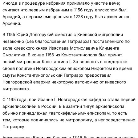
Иногда в процедуре избрания принимало участие вече;
считают что первым избранным в 1156 году епископом был
Аркадий, а первым смещённым в 1228 году был архиепископ
Арсений.
В 1155 Юрий Долгорукий сместил с Киевской митрополии
незаконно (без благословения Патриарха) поставленного по
воле киевского князя Изяслава Мстиславича Климента
Смолятича. В конце 1156 из Константинополя был принят
новый митрополит Константина I. За верность в поддержке
своей политики Новгородским епископом Нифонтом во время
смуты Константинопольский Патриарх предоставил
Новгородской епархии некоторую автономию от киевского
митрополита.
С 1165 года, при Иоанне I, Новгородская кафедра стала первой
архиепископией в России. В Византии титул архиепископа
обычно принадлежал «автокефальным» епископам, то есть
тем, которые подчинялись не митрополиту, а непосредственно
Патриарху.
Архиепископу Василию Калике в 1346 было пожаловано право