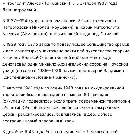
митрополит Алексий (Симанский), с 5 октября 1933 года
Лениниградский.
В 1937—1940 управляющим епархией был архиепископ
Петергофский Николай (Ярушевич), викарий митрополита
Алексия (Симанского), проживавший тогда под Гатчиной.
К 1939 году было закрыто подавляющее большинство храмов
и все монастыри; уничтожено почти всё духовенство епархии.
К началу Великой Отечественной войны в Новгороде
действовал один Михаило-Архангельский собор на Прусской
улице (в храме в 1935—1936 служил протоиерей Владимир
Константинович Лозина-Лозинский).
С августа 1941 года по осень 1943 года на оккупированной
территории было возрождено не менее 60 приходов
(оккупации подверглось около трети современной территории
области). Обезображенные при большевистском режиме
церкви ремонтировались, освящались; в дер. Орлово
построили новый деревянный храм.
В декабре 1943 года была объединена с Ленинградской