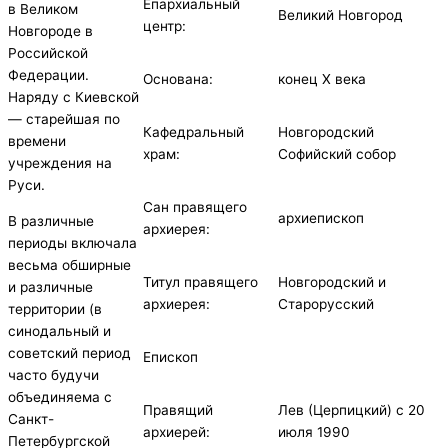
Епархиальный
в Великом
Великий Новгород
центр:
Новгороде в
Российской
Федерации.
Основана:
конец X века
Наряду с Киевской
— старейшая по
Кафедральный
Новгородский
времени
храм:
Софийский собор
учреждения на
Руси.
Сан правящего
архиепископ
В различные
архиерея:
периоды включала
весьма обширные
Титул правящего
Новгородский и
и различные
архиерея:
Старорусский
территории (в
синодальный и
советский период
Епископ
часто будучи
объединяема с
Правящий
Лев (Церпицкий) с 20
Санкт-
архиерей:
июля 1990
Петербургской