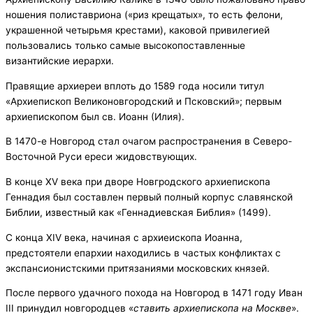
ношения полиставриона («риз крещатых», то есть фелони,
украшенной четырьмя крестами), каковой привилегией
пользовались только самые высокопоставленные
византийские иерархи.
Правящие архиереи вплоть до 1589 года носили титул
«Архиепископ Великоновгородский и Псковский»; первым
архиепископом был св. Иоанн (Илия).
В 1470-е Новгород стал очагом распространения в Северо-
Восточной Руси ереси жидовствующих.
В конце XV века при дворе Новгродского архиепископа
Геннадия был составлен первый полный корпус славянской
Библии, известный как «Геннадиевская Библия» (1499).
С конца XIV века, начиная с архиеископа Иоанна,
предстоятели епархии находились в частых конфликтах с
экспансионистскими притязаниями московских князей.
После первого удачного похода на Новгород в 1471 году Иван
III принудил новгородцев «
ставить архиепископа на Москве
».