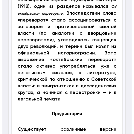
посвящённой первой годовщине Октября
(1918), один из разделов назывался
Об
. Впоследствии слово
октябрьском перевороте
«переворот» стало ассоциироваться с
заговором и противоправной сменой
власти (по аналогии с дворцовыми
переворотами), утвердилась концепция
двух революций, и термин был изъят из
официальной историографии. Зато
выражение «октябрьский переворот»
стало активно употребляться, уже с
негативным смыслом, в литературе,
критической по отношению к Советской
власти: в эмигрантских и диссидентских
кругах, а начиная с перестройки — и в
легальной печати.
Предыстория
Существует различные версии