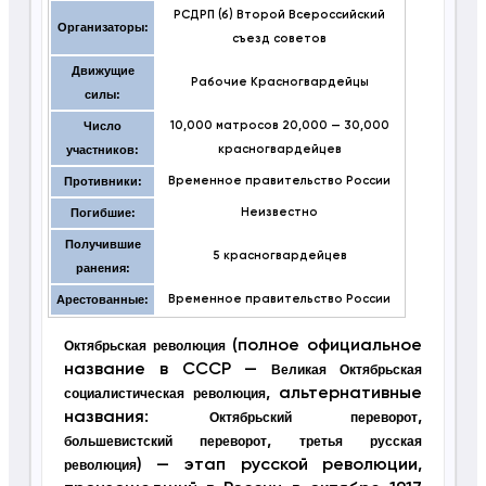
РСДРП (б)
Второй Всероссийский
Организаторы:
съезд советов
Движущие
Рабочие
Красногвардейцы
силы:
Число
10,000 матросов
20,000 — 30,000
участников:
красногвардейцев
Противники:
Временное правительство России
Погибшие:
Неизвестно
Получившие
5 красногвардейцев
ранения:
Арестованные:
Временное правительство России
(полное официальное
Октябрьская революция
название в СССР —
Великая Октябрьская
, альтернативные
социалистическая революция
названия:
,
Октябрьский переворот
,
большевистский переворот
третья русская
) — этап русской революции,
революция