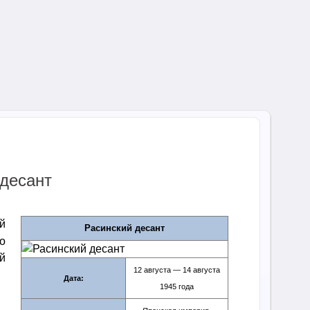
 десант
й
Расинский десант
о
й
12 августа — 14 августа
Дата:
1945 года