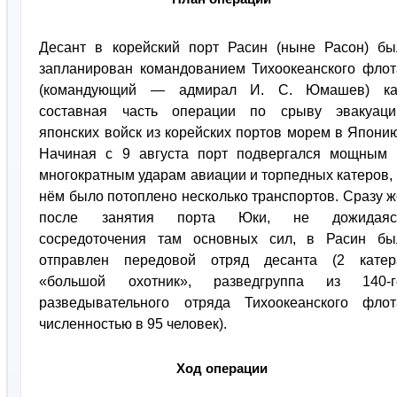
Десант в корейский порт Расин (ныне Расон) бы
запланирован командованием Тихоокеанского флот
(командующий — адмирал И. С. Юмашев) ка
составная часть операции по срыву эвакуаци
японских войск из корейских портов морем в Японию
Начиная с 9 августа порт подвергался мощным 
многократным ударам авиации и торпедных катеров, 
нём было потоплено несколько транспортов. Сразу ж
после занятия порта Юки, не дожидаяс
сосредоточения там основных сил, в Расин бы
отправлен передовой отряд десанта (2 катер
«большой охотник», разведгруппа из 140-г
разведывательного отряда Тихоокеанского флот
численностью в 95 человек).
Ход операции