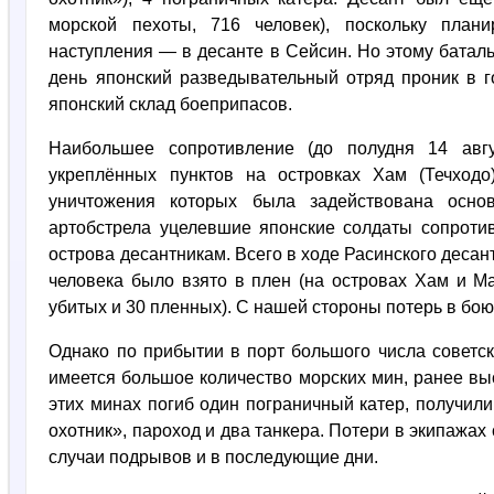
морской пехоты, 716 человек), поскольку план
наступления — в десанте в Сейсин. Но этому баталь
день японский разведывательный отряд проник в 
японский склад боеприпасов.
Наибольшее сопротивление (до полудня 14 авгу
укреплённых пунктов на островках Хам (Течход
уничтожения которых была задействована основ
артобстрела уцелевшие японские солдаты сопроти
острова десантникам. Всего в ходе Расинского десан
человека было взято в плен (на островах Хам и 
убитых и 30 пленных). С нашей стороны потерь в бою
Однако по прибытии в порт большого числа советск
имеется большое количество морских мин, ранее вы
этих минах погиб один пограничный катер, получил
охотник», пароход и два танкера. Потери в экипажах
случаи подрывов и в последующие дни.