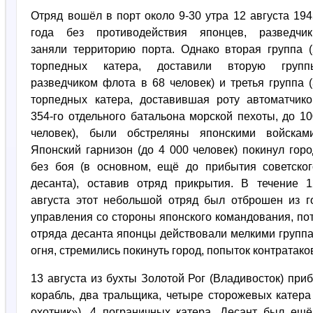
Отряд вошёл в порт около 9-30 утра 12 августа 194
года без противодействия японцев, разведчик
заняли территорию порта. Однако вторая группа (
торпедных катера, доставили вторую групп
разведчиком флота в 68 человек) и третья группа (
торпедных катера, доставившая роту автоматчико
354-го отдельного батальона морской пехоты, до 10
человек), были обстреляны японскими войсками
Японский гарнизон (до 4 000 человек) покинул горо
без боя (в основном, ещё до прибытия советског
десанта), оставив отряд прикрытия. В течение 1
августа этот небольшой отряд был отброшен из г
управления со стороны японского командования, по
отряда десанта японцы действовали мелкими группа
огня, стремились покинуть город, попыток контратак
13 августа из бухты Золотой Рог (Владивосток) пр
корабль, два тральщика, четыре сторожевых катер
охотник»), 4 пограничных катера. Десант был ещ