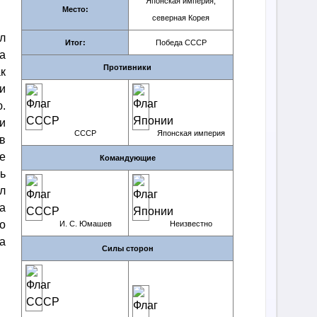
Японская империя,
Место:
северная Корея
л
Итог:
Победа СССР
а
Противники
к
и
.
и
СССР
Японская империя
в
е
Командующие
ь
л
а
о
И. С. Юмашев
Неизвестно
а
Силы сторон