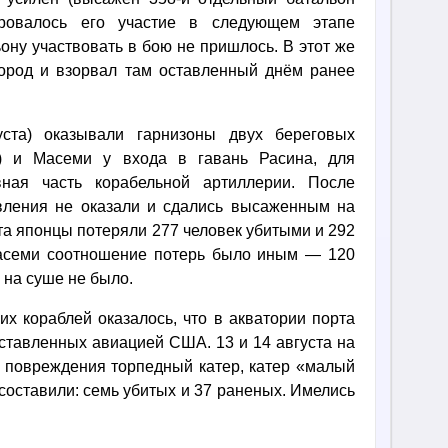
ировалось его участие в следующем этапе
ону участвовать в бою не пришлось. В этот же
город и взорвал там оставленный днём ранее
ста) оказывали гарнизоны двух береговых
о) и Масеми у входа в гавань Расина, для
ная часть корабельной артиллерии. После
вления не оказали и сдались высаженным на
та японцы потеряли 277 человек убитыми и 292
Масеми соотношение потерь было иным — 120
 на суше не было.
их кораблей оказалось, что в акватории порта
ставленных авиацией США. 13 и 14 августа на
и повреждения торпедный катер, катер «малый
 составили: семь убитых и 37 раненых. Имелись