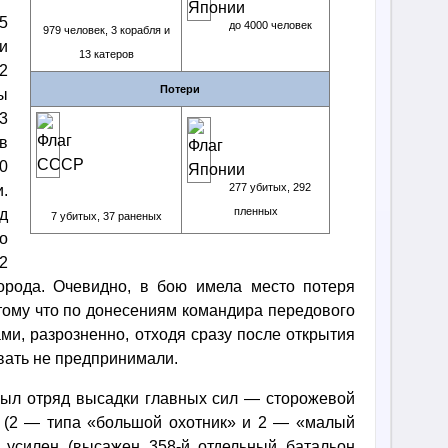
5
до 4000 человек
979 человек, 3 корабля и
и
13 катеров
2
Потери
ы
3
в
0
277 убитых, 292
.
пленных
д
7 убитых, 37 раненых
о
2
орода. Очевидно, в бою имела место потеря
тому что по донесениям командира передового
ми, разрозненно, отходя сразу после открытия
овать не предпринимали.
ибыл отряд высадки главных сил — сторожевой
а (2 — типа «большой охотник» и 2 — «малый
ё усилен (высажен 358-й отдельный батальон