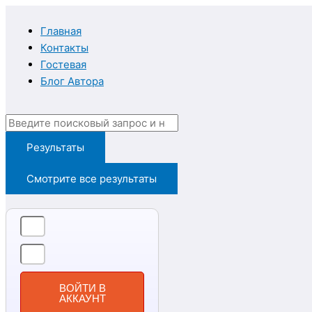
Перейти
Введите
Имя*
Email*
к
здесь...
Главная
содержимому
Контакты
Гостевая
Блог Автора
Search
...
Результаты
Смотрите все результаты
ВОЙТИ В
АККАУНТ