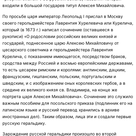
входили в большой государев титул Алексея Михайловича.
По просьбе царя император Леопольд I прислал в Москву
своего герольдмейстера Лаврентия Хурелевича или Курелича,
который (в 1673 г.) написал сочинение (оставшееся в
рукописи) «О родословии российских великих князей и
государей, поднесенное царю Алексею Михайловичу от
цесарского советника и герольдмейстера Лаврентия
Курелича, с показанием имеющегося, посредством браков,
сродства между Россией и восмью европейскими державами,
то есть цесарем римским и королями: англинским, дацким,
французским, гишпанским, польским, португальским и
шведским, и с изображением оных королевских гербов, а в
средине их великого князя св. Владимира, на конце же
портрета царя Алексея Михайловича». Сочинение это служило
важным пособием для посольского приказа (подлинник его на
латинском языке и русский перевод хранились в архиве
иностранных дел). Таким образом, лица эти и создали первые
русскую геральдику.
Зарождение русской геральдики произошло во второй