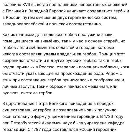
половине XVII в., когда под влиянием непрестанных сношений
с Польшей и Западной Европой начинают создаваться гербы и
в России, путём смешения двух геральдических систем,
западноевропейской и польской соответственно.
Как источником для польских гербов послужили знаки,
помещавшиеся на знамёнах, так и у нас в основу старейших
гербов легли эмблемы тех областей и городов, которые
некогда составляли уделы владельцев гербов. Принцип этот
сохранился отчасти и в других русских гербах; так, в гербы
родов, пришлых в Россию, старались помещать эмблемы, хотя
бы отчасти указывающие на происхождение рода. Рядом с
этим при составлении гербов принимались в соображение и
личные заслуги. Таким образом явилась смешанная, или
русская, система гербов.
В царствование Петра Великого приведение в порядок
существовавших гербов и пожалование новых получило
окончательную форму учреждением герольдии. В 1726 году
при Петербургской Академии наук была учреждена кафедра
геральдики. С 1797 года составлялся «Общий гербовник