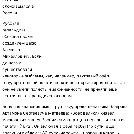
сложившаяся в
России.
Русская
геральдика
обязана своим
созданием царю
Алексею
Михайловичу. Если
до него и
существовали
некоторые эмблемы, как, например, двуглавый орёл
государственной печати, печати некоторых городов и т. п., то
они не имели полноты и законченности, не приняли ещё
постоянных геральдических форм.
Большое значение имел труд государева печатника, боярина
Артамона Сергеевича Матвеева: «Всех великих князей
московских и всея России самодержцев персоны и титла и
печати» (1672). Он включал в себя гербы (по сути, еще
«рисунки эмблем») 33 русских земель, названия которых