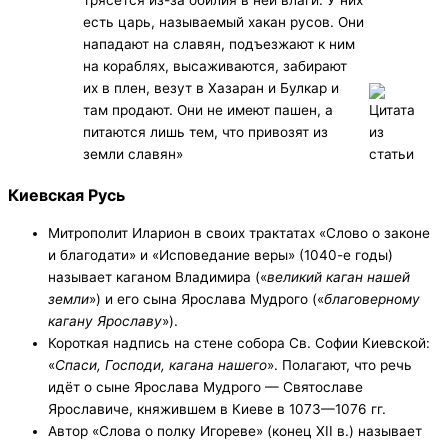
есть царь, называемый хакан русов. Они
нападают на славян, подъезжают к ним
на кораблях, высаживаются, забирают
их в плен, везут в Хазаран и Булкар и
там продают. Они не имеют пашен, а
питаются лишь тем, что привозят из
земли славян»
Киевская Русь
Митрополит Иларион в своих трактатах «Слово о законе
и благодати» и «Исповедание веры» (1040-е годы)
называет каганом Владимира («
великий каган нашей
земли
») и его сына Ярослава Мудрого («
благоверному
кагану Ярославу
»).
Короткая надпись на стене собора Св. Софии Киевской:
«
Спаси, Господи, кагана нашего
». Полагают, что речь
идёт о сыне Ярослава Мудрого — Святославе
Ярославиче, княжившем в Киеве в 1073—1076 гг.
Автор «Слова о полку Игореве» (конец XII в.) называет