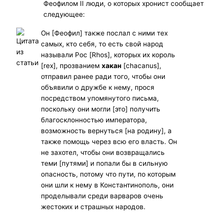
Феофилом II люди, о которых хронист сообщает
следующее:
Он [Феофил] также послал с ними тех
самых, кто себя, то есть свой народ
называли Рос [Rhos], которых их король
[rex], прозванием
хакан
[chacanus],
отправил ранее ради того, чтобы они
объявили о дружбе к нему, прося
посредством упомянутого письма,
поскольку они могли [это] получить
благосклонностью императора,
возможность вернуться [на родину], а
также помощь через всю его власть. Он
не захотел, чтобы они возвращались
теми [путями] и попали бы в сильную
опасность, потому что пути, по которым
они шли к нему в Константинополь, они
проделывали среди варваров очень
жестоких и страшных народов.