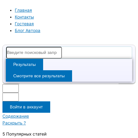
Перейти
Search
к
...
Главная
содержимому
Контакты
Гостевая
Блог Автора
Результаты
Смотрите все результаты
Войти в аккаунт
Содержание
Раскрыть ?
5 Популярных статей