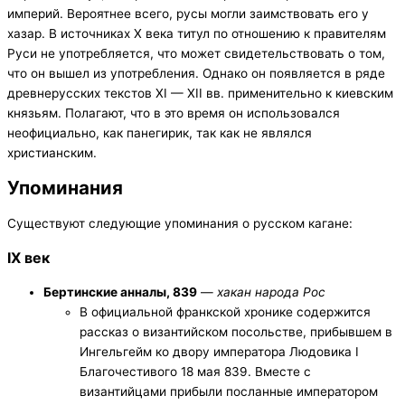
империй. Вероятнее всего, русы могли заимствовать его у
хазар. В источниках X века титул по отношению к правителям
Руси не употребляется, что может свидетельствовать о том,
что он вышел из употребления. Однако он появляется в ряде
древнерусских текстов XI — XII вв. применительно к киевским
князьям. Полагают, что в это время он использовался
неофициально, как панегирик, так как не являлся
христианским.
Упоминания
Существуют следующие упоминания о русском кагане:
IX век
Бертинские анналы, 839
—
хакан народа Рос
В официальной франкской хронике содержится
рассказ о византийском посольстве, прибывшем в
Ингельгейм ко двору императора Людовика I
Благочестивого 18 мая 839. Вместе с
византийцами прибыли посланные императором