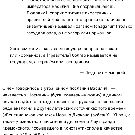
императора Василия I (не сохранившееся),
Людовик II спорит о титулах иностранных
правителей и заявляет, что франки (в отличие от
византийцев) называли хаганом (chaganum) только
государя авар, а не хазар или норманнов:
Хаганом же мы называем государя авар, а не хазар
или норманнов, а [правитель] болгар называется не
государем, а королём или господином.
— Людовик Немецкий
О чём говорилось в утраченном послании Василия I —
неизвестно. Норманны (букв. «северные люди») в данном
случае надёжно отождествляются с русами на основании
ряда аналогий в других латинских источниках того времени
(«Венецианская хроника» Иоанна Диакона (рубеж X—XI вв.), а
также у известного писателя и дипломата Лиутпранда
Кремонского, побывавшего в Константинополе в качестве
посла в 949 и 968 гг.,).