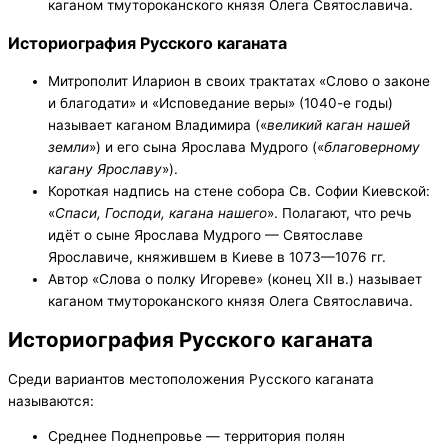
каганом тмутороканского князя Олега Святославича.
Историография Русского каганата
Митрополит Иларион в своих трактатах «Слово о законе
и благодати» и «Исповедание веры» (1040-е годы)
называет каганом Владимира («
великий каган нашей
земли
») и его сына Ярослава Мудрого («
благоверному
кагану Ярославу
»).
Короткая надпись на стене собора Св. Софии Киевской:
«
Спаси, Господи, кагана нашего
». Полагают, что речь
идёт о сыне Ярослава Мудрого — Святославе
Ярославиче, княжившем в Киеве в 1073—1076 гг.
Автор «Слова о полку Игореве» (конец XII в.) называет
каганом тмутороканского князя Олега Святославича.
Историография Русского каганата
Среди вариантов местоположения Русского каганата
называются:
Среднее Поднепровье — территория полян