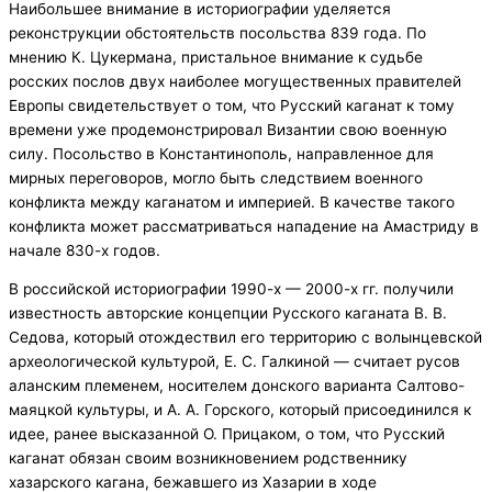
Наибольшее внимание в историографии уделяется
реконструкции обстоятельств посольства 839 года. По
мнению К. Цукермана, пристальное внимание к судьбе
росских послов двух наиболее могущественных правителей
Европы свидетельствует о том, что Русский каганат к тому
времени уже продемонстрировал Византии свою военную
силу. Посольство в Константинополь, направленное для
мирных переговоров, могло быть следствием военного
конфликта между каганатом и империей. В качестве такого
конфликта может рассматриваться нападение на Амастриду в
начале 830-х годов.
В российской историографии 1990-х — 2000-х гг. получили
известность авторские концепции Русского каганата В. В.
Седова, который отождествил его территорию с волынцевской
археологической культурой, Е. С. Галкиной — считает русов
аланским племенем, носителем донского варианта Салтово-
маяцкой культуры, и А. А. Горского, который присоединился к
идее, ранее высказанной О. Прицаком, о том, что Русский
каганат обязан своим возникновением родственнику
хазарского кагана, бежавшего из Хазарии в ходе