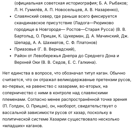
(официальная советская историография; Б. А. Рыбаков;
Л. Н. Гумилёв, А. П. Новосельцев, А. В. Назаренко),
Славянский север, где раньше всего фиксируется
скандинавское присутствие (Ладога—Рюриково
городище в Новгороде— Ростов—Старая Русса) (В. В.
Бартольд, О. Прицак, К. Цукерман, Д. А. Мачинский, Дж.
Шепард, А. А. Шахматов, С. Ф. Платонов)
Приазовье (Г. В. Вернадский),
Район от Левобережья Днепра до Среднего Дона и
Верхней Оки (В. В. Седов, Е. С. Галкина).
Нет единства в вопросе, что обозначал титул каган. Обычно
считается, что он отражал великодержавные претензии русов,
во-первых, на равенство с хазарами, во-вторых, на
соперничество с ними в контроле над славянскими
племенами. Согласно менее распространённой точке зрения
(П. Голден, О. Прицак), он, наоборот, свидетельствует о
вассальной зависимости русов от хазар, поскольку в
политической системе Хазарии существовало несколько
«младших» каганов.