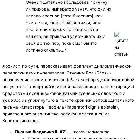
Очень тщательно исследовав причину
их прихода, император узнал, что они из
народа свеонов [esse Sueonum], как
считается, скорее разведчики, чем
просители дружбы того царства и
нашего, он приказал удерживать их у
себя до тех пор, пока смог бы это
истинно открыть…»
Хронист, по сути, пересказывает фрагмент дипломатической
переписки двух императоров. Этноним Рос (
Rhos
) и
обозначение правителя хакан (
chacanus
) представляют собой
результат стандартной книжной перезаписи (транслитерации)
средствами средневековой латыни греческих слов ‘Ρώς и
χακανος из упомянутого в тексте хроники сопроводительного
письма императора Феофила (imperatori dignis epistola),
привезенного византийско-росской делегацией из
Константинополя.
Письмо Людовика II, 871
—
хаган норманнов
В ответном письме на послание византийского