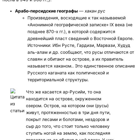
Арабо-персидские географы
—
хакан рус
Произведения, восходящие к так называемой
«Анонимной географической записке» IX века (не
позднее 870-х гг.), в которой содержится
древнейший пласт сведений о Восточной Европе.
Источники: Ибн Русте, Гардизи, Марвази, Худуд
аль-алам и др. сообщают, что русы отличаются от
славян и обитают на острове, а их правитель
называется хаканом.. Это единственное описание
Русского каганата как политической и
территориальной структуры.
Что же касается ар-Русийи, то она
находится на острове, окруженном
озером. Остров, на котором они (русы)
живут, протяженностью в три дня пути,
покрыт лесами и болотами, нездоров и
сыр до того, что стоит только человеку
ступить ногой на землю, как последняя
трясется из-за обилия в ней влаги. У них