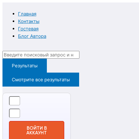
Перейти
Введите
Имя*
Email*
к
здесь...
Главная
содержимому
Контакты
Гостевая
Блог Автора
Search
...
Результаты
Смотрите все результаты
ВОЙТИ В
АККАУНТ