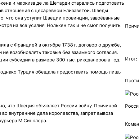
ькена и маркиза де ла Шетарди старались подготовить
ав отношения с цесаревной Елизаветой. Шведы
о, что она уступит Швеции провинции, завоёванные
мотря на все усилия, Нолькен так и не смог получить
Причи
ила с Францией в октябре 1738 г. договор о дружбе,
и не возобновлять таковые без взаимного согласия.
Итог:
ии субсидии в размере 300 тыс. риксдалеров в год.
, однако Турция обещала предоставить помощь лишь
Проти
ено, что Швеция объявляет России войну. Причиной
Росси
во внутренние дела королевства, запрет вывоза
курьера М.Синклера.
Кома