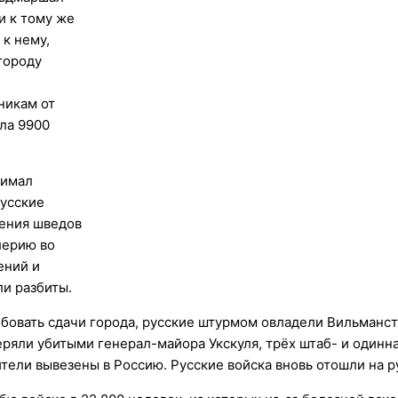
и к тому же
к нему,
 городу
никам от
ла 9900
нимал
Русские
ления шведов
лерию во
ений и
и разбиты.
ебовать сдачи города, русские штурмом овладели Вильманст
теряли убитыми генерал-майора Укскуля, трёх штаб- и один
тели вывезены в Россию. Русские войска вновь отошли на 