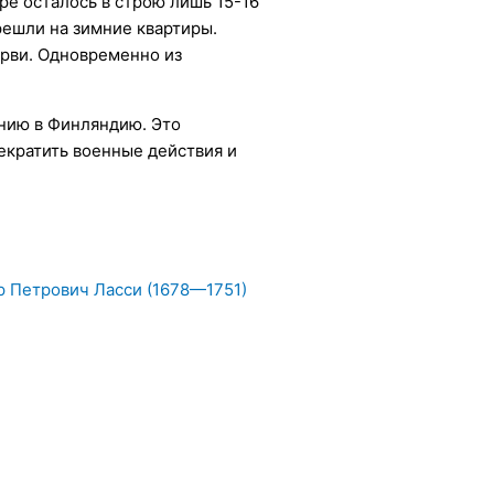
ре осталось в строю лишь 15-16
решли на зимние квартиры.
ерви. Одновременно из
ению в Финляндию. Это
екратить военные действия и