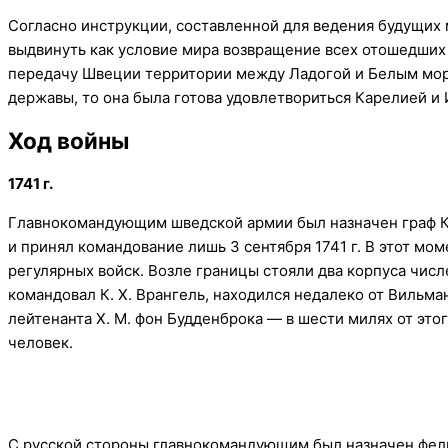
Согласно инструкции, составленной для ведения будущих
выдвинуть как условие мира возвращение всех отошедших 
передачу Швеции территории между Ладогой и Белым мор
державы, то она была готова удовлетвориться Карелией и
Ход войны
1741 г.
Главнокомандующим шведской армии был назначен граф К
и принял командование лишь 3 сентября 1741 г. В этот мо
регулярных войск. Возле границы стояли два корпуса числ
командовал К. Х. Врангель, находился недалеко от Вильма
лейтенанта Х. М. фон Будденброка — в шести милях от это
человек.
С русской стороны главнокомандующим был назначен фе