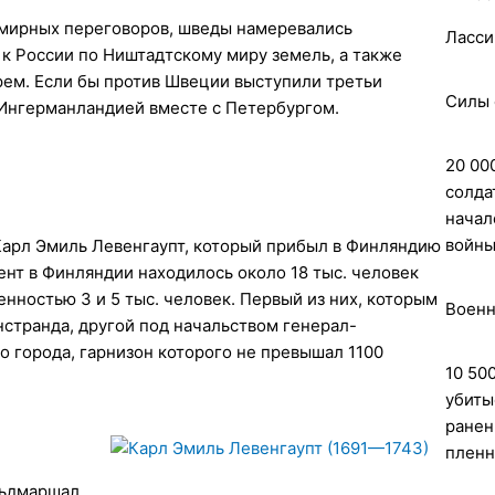
 мирных переговоров, шведы намеревались
Ласси
к России по Ништадтскому миру земель, а также
ем. Если бы против Швеции выступили третьи
Силы 
 Ингерманландией вместе с Петербургом.
20 00
солдат
начал
войны
арл Эмиль Левенгаупт, который прибыл в Финляндию
мент в Финляндии находилось около 18 тыс. человек
енностью 3 и 5 тыс. человек. Первый из них, которым
Военн
нстранда, другой под начальством генерал-
го города, гарнизон которого не превышал 1100
10 50
убиты
ранен
плен
льдмаршал