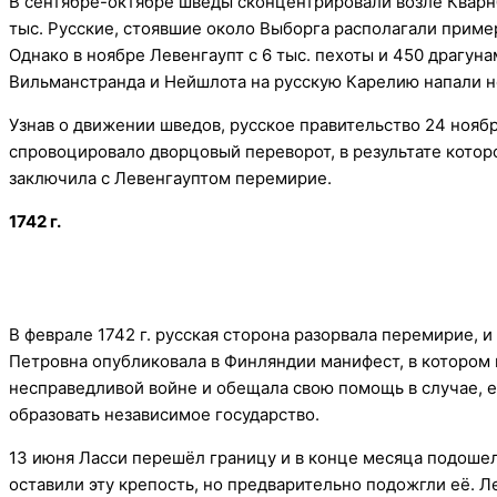
В сентябре-октябре шведы сконцентрировали возле Кварнбю
тыс. Русские, стоявшие около Выборга располагали прим
Однако в ноябре Левенгаупт с 6 тыс. пехоты и 450 драгун
Вильманстранда и Нейшлота на русскую Карелию напали н
Узнав о движении шведов, русское правительство 24 нояб
спровоцировало дворцовый переворот, в результате которо
заключила с Левенгауптом перемирие.
1742 г.
В феврале 1742 г. русская сторона разорвала перемирие, 
Петровна опубликовала в Финляндии манифест, в котором 
несправедливой войне и обещала свою помощь в случае, е
образовать независимое государство.
13 июня Ласси перешёл границу и в конце месяца подоше
оставили эту крепость, но предварительно подожгли её. Л