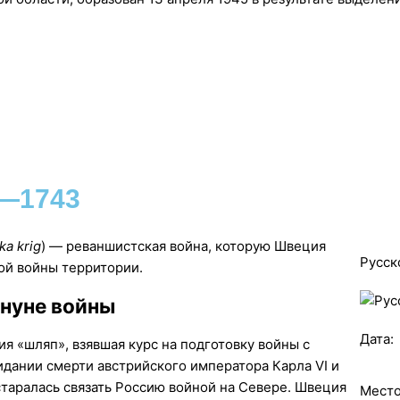
1—1743
ka krig
) — реваншистская война, которую Швеция
Русск
ой войны территории.
нуне войны
Дата:
ия «шляп», взявшая курс на подготовку войны с
идании смерти австрийского императора Карла VI и
таралась связать Россию войной на Севере. Швеция
Место