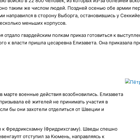
 войско в 22 800 человек, из которых из-за болезней вско
ерно таким же числом людей. Поздней осенью обе армии пе
ами направился в сторону Выборга, остановившись у Секкий
есколько меньших корпусов.
ря отдало гвардейским полкам приказ готовиться к выступл
го к власти пришла цесаревна Елизавета. Она приказала пр
и в марте военные действия возобновились. Елизавета
призывала её жителей не принимать участия в
сли бы они захотели отделиться от Швеции и
л к Фредриксхамну (Фридрихсгаму). Шведы спешно
евенгаупт отступил за Кюмень, направляясь к