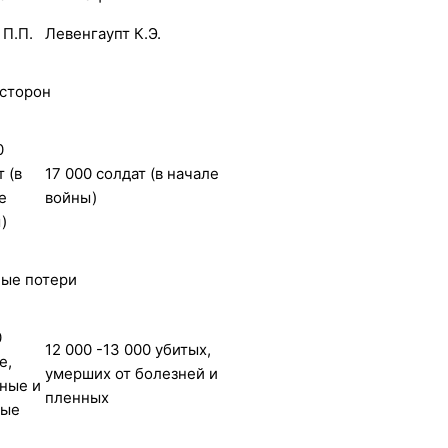
 П.П.
Левенгаупт К.Э.
сторон
0
 (в
17 000 солдат (в начале
е
войны)
)
ые потери
0
12 000 -13 000 убитых,
е,
умерших от болезней и
ные и
пленных
ные