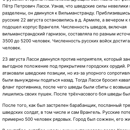
Пётр Петрович Ласси. Узнав, что шведские силы невелики 
разделены, он двинулся к Вильманстранду. Приблизившись 
русские 22 августа остановились в д. Армиле, а вечером к
подошел корпус Врангеля. Численность шведов, включая
вильманстрандский гарнизон, составляла по разным источ
3500 до 5200 человек. Численность русских войск достига
человек.
23 августа Ласси двинулся против неприятеля, который за
выгодное положение под прикрытием городских орудий. 
атаковали шведские позиции, но из-за упорного сопротив
были вынуждены податься назад. Тогда Ласси бросил кава
фланг противника, после чего шведы были сбиты с возвыш
лишились своих пушек. После трёхчасового боя шведы был
После того, как был застрелен барабанщик, посланный тр
шведских солдат, в том числе и сам Врангель. Русские по
примерно 500 человек рядовых. Город был сожжен, его жи