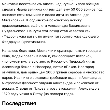
монголам восстановить власть над Русью. Узбек обещал
сделать Ивана великим князем, дал ему 50 000 воинов под
началом пяти темников и велел идти на Александра
Михайловича. К ордынско-московскому войску
присоединились ещё силы Александра Васильевича
Суздальского. На Руси этот поход стал известен как
«Федорчукова рать», по имени татарского командующего
Федорчука (христианина).
Началось бедствие. Москвичи и ордынцы пожгли города и
сёла, людей повели в плен и, как сообщает летопись,
«положили пусту всю землю Русскую». Тверской князь
Александр бежал в Новгород, потом вПсков. Новгород
откупился, дав ордынцам 2000 гривен серебра и множество
даров. Иван и его союзники требовали выдачи Александра,
митрополит Феогност отлучил Александра и псковичей от
церкви. Отводя от Пскова угрозу вторжения, Александр в
1329 году уехал в Литву (на полтора года).
Последствия