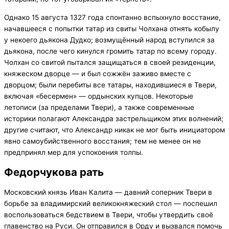
Однако 15 августа 1327 года спонтанно вспыхнуло восстание,
начавшееся с попытки татар из свиты Чолхана отнять кобылу
у некоего дьякона Дудко; возмущённый народ вступился за
дьякона, после чего кинулся громить татар по всему городу.
Чолхан со свитой пытался защищаться в своей резиденции,
княжеском дворце — и был сожжён заживо вместе с
дворцом; были перебиты все татары, находившиеся в Твери,
включая «бесермен» — ордынских купцов. Некоторые
летописи (за пределами Твери), а также современные
историки полагают Александра застрельщиком этих волнений;
другие считают, что Александр никак не мог быть инициатором
явно самоубийственного восстания; тем не менее он не
предпринял мер для успокоения толпы.
Федорчукова рать
Московский князь Иван Калита — давний соперник Твери в
борьбе за владимирский великокняжеский стол — поспешил
воспользоваться бедствием в Твери, чтобы утвердить своё
главенство на Руси. Он отправился в Орду и вызвался помочь