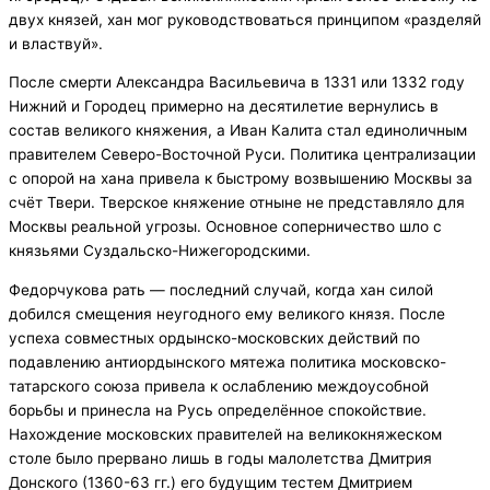
двух князей, хан мог руководствоваться принципом «разделяй
и властвуй».
После смерти Александра Васильевича в 1331 или 1332 году
Нижний и Городец примерно на десятилетие вернулись в
состав великого княжения, а Иван Калита стал единоличным
правителем Северо-Восточной Руси. Политика централизации
с опорой на хана привела к быстрому возвышению Москвы за
счёт Твери. Тверское княжение отныне не представляло для
Москвы реальной угрозы. Основное соперничество шло с
князьями Суздальско-Нижегородскими.
Федорчукова рать — последний случай, когда хан силой
добился смещения неугодного ему великого князя. После
успеха совместных ордынско-московских действий по
подавлению антиордынского мятежа политика московско-
татарского союза привела к ослаблению междоусобной
борьбы и принесла на Русь определённое спокойствие.
Нахождение московских правителей на великокняжеском
столе было прервано лишь в годы малолетства Дмитрия
Донского (1360-63 гг.) его будущим тестем Дмитрием