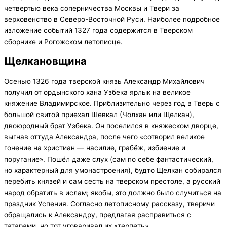
четвертью века соперничества Москвы и Твери за
верховенство в Северо-Восточной Руси. Наиболее подробное
изложение событий 1327 года содержится в Тверском
сборнике и Рогожском летописце.
Щелкановщина
Осенью 1326 года тверской князь Александр Михайлович
получил от ордынского хана Узбека ярлык на великое
княжение Владимирское. Приблизительно через год в Тверь с
большой свитой приехал Шевкал (Чолхан или Щелкан),
двоюродный брат Узбека. Он поселился в княжеском дворце,
выгнав оттуда Александра, после чего «сотворил великое
гонение на христиан — насилие, грабёж, избиение и
поругание». Пошёл даже слух (сам по себе фантастический,
но характерный для умонастроения), будто Щелкан собирался
перебить князей и сам сесть на тверском престоле, а русский
народ обратить в ислам; якобы, это должно было случиться на
праздник Успения. Согласно летописному рассказу, тверичи
обращались к Александру, предлагая расправиться с
татарами, но тот уговаривал их «терпеть».