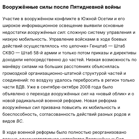
Вооружённые силы после Пятидневной войны
Участие в вооружённом конфликте в Южной Осетии и его
широкое информационное освещение выявили основные
недостатки
вооружённых сил
: сложную систему управления и
низкую мобильность. Управление войсками в ходе боевых
действий осуществлялось «по цепочке» Генштаб — Штаб
СКВО — Штаб 58-й армии и только потом приказы и директивы
доходили непосредственно до частей. Низкая возможность по
манёвру силами на больших расстояниях объяснялась
громоздкой организационно-штатной структурой частей и
соединений: по воздуху удалось перебросить в регион только
части ВДВ. Уже в сентябре-октябре 2008 года было
объявлено о переходе
вооружённых сил
на «новый облик» и о
новой радикальной военной реформе. Новая реформа
вооружённых сил
призвана повысить их мобильность и
боеспособность, согласованность действий разных родов и
видов
ВС
.
В ходе военной реформы было полностью реорганизовано
военно-административное устройство Вооружённых Сил.