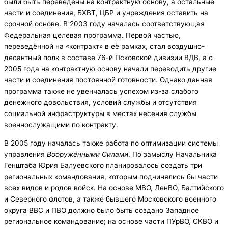
были быть переведены на контрактную основу, а остальные
части и соединения, БХВТ, ЦБР и учреждения оставить на
срочной основе. В 2003 году началась соответствующая
Федеральная целевая программа. Первой частью,
переведённой на «контракт» в её рамках, стал воздушно-
десантный полк в составе 76-й Псковской дивизии ВДВ, а с
2005 года на контрактную основу начали переводить другие
части и соединения постоянной готовности. Однако данная
программа также не увенчалась успехом из-за слабого
денежного довольствия, условий службы и отсутствия
социальной инфраструктуры в местах несения службы
военнослужащими по контракту.
В 2005 году началась также работа по оптимизации системы
управления
Вооружёнными Силами
. По замыслу Начальника
Генштаба Юрия Балуевского планировалось создать три
региональных командования, которым подчинялись бы части
всех видов и родов войск. На основе МВО, ЛенВО, Балтийского
и Северного флотов, а также бывшего Московского военного
округа ВВС и ПВО должно было быть создано Западное
региональное командование; на основе части ПУрВО, СКВО и