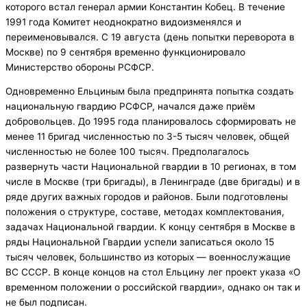
которого встал генерал армии Константин Кобец. В течение
1991 года Комитет неоднократно видоизменялся и
переименовывался. С 19 августа (день попытки переворота в
Москве) по 9 сентября временно функционировало
Министерство обороны РСФСР.
Одновременно Ельциным была предпринята попытка создать
национальную гвардию РСФСР, начался даже приём
добровольцев. До 1995 года планировалось сформировать не
менее 11 бригад численностью по 3-5 тысяч человек, общей
численностью не более 100 тысяч. Предполагалось
развернуть части Национальной гвардии в 10 регионах, в том
числе в Москве (три бригады), в Ленинграде (две бригады) и в
ряде других важных городов и районов. Были подготовлены
положения о структуре, составе, методах комплектования,
задачах Национальной гвардии. К концу сентября в Москве в
ряды Национальной Гвардии успели записаться около 15
тысяч человек, большинство из которых — военнослужащие
ВС СССР. В конце концов на стол Ельцину лег проект указа «О
временном положении о российской гвардии», однако он так и
не был подписан.