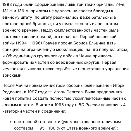
1993 года были сформированы лишь три таких бригады: 74-я,
131-я и 136-я, при этом не удалось ни свести бригады к
единому штату (по штату различались даже батальоны в
составе одной бригады), ни укомплектовать их по штатам
военного времени. Недоукомплектованность частей была
настолько значительной, что в начале Первой чеченской
войны (1994—1996) Грачёв просил Бориса Ельцина дать
санкцию на ограниченную мобилизацию, на что получил отказ,
и Объединённую группировку войск в Чечне пришлось
формировать из частей со всех военных округов. Первая
чеченская выявила также серьёзные недостатки в управлении
войсками.
После Чечни новым министром обороны был назначен Игорь
Родионов, в 1997 году — Игорь Сергеев. Была предпринята
новая попытка создать полностью укомплектованные части с
единым штатом. В итоге к 1998 году в
ВС России
появились 4
категории частей и соединений:
постоянной готовности (укомплектованность личным
составом — 95—100 % от штата военного времени);