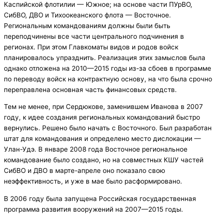
Каспийской флотилии — Южное; на основе части ПУрВО,
СибВО, ДВО и Тихоокеанского флота — Восточное.
Региональным командованиям должны были быть
переподчинены все части центрального подчинения в
регионах. При этом Главкоматы видов и родов войск
планировалось упразднить. Реализация этих замыслов была
однако отложена на 2010—2015 годы из-за сбоев в программе
по переводу войск на контрактную основу, на что была срочно
переправлена основная часть финансовых средств.
Тем не менее, при Сердюкове, заменившем Иванова в 2007
году, к идее создания региональных командований быстро
вернулись. Решено было начать с Восточного. Был разработан
штат для командования и определено место дислокации —
Улан-Удэ. В январе 2008 года Восточное региональное
командование было создано, но на совместных КШУ частей
СибВО и ДВО в марте-апреле оно показало свою
неэффективность, и уже в мае было расформировано.
В 2006 году была запущена Российская государственная
программа развития вооружений на 2007—2015 годы.