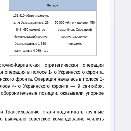
Потери
131 910 убито и ранено,
в.т.ч безвозвратные: 26
70 000 убито и ранено, 450
843, 450 самолётов.
самолётов, Словацкий
Чехословацкий корпус:
корпус разоружен
безвозвратные 1 630 ,
немцами.
санитарные 4 069 чел.
очно-Карпатская стратегическая операция
я операция в полосе 1-го Украинского фронта,
нского фронта. Операция началась в полосе 1-
олосе 4-го Украинского фронта — 9 сентября.
 оборонительные позиции, оказывали упорное
и Трансильванию, стали подтягивать крупные
то вынудило советское командование усилить