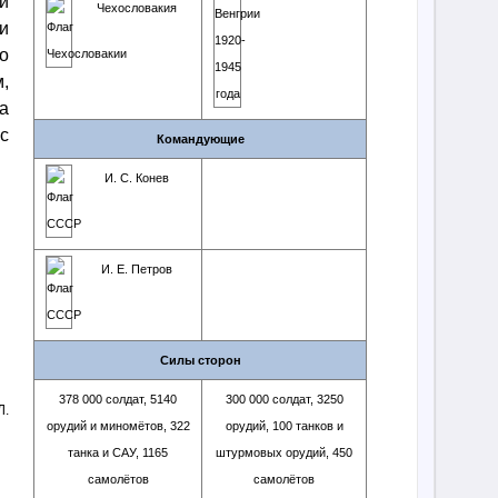
и
Чехословакия
и
о
,
а
с
Командующие
И. С. Конев
И. Е. Петров
Силы сторон
378 000 солдат, 5140
300 000 солдат, 3250
Л.
орудий и миномётов, 322
орудий, 100 танков и
танка и САУ, 1165
штурмовых орудий, 450
самолётов
самолётов