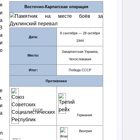
я
Восточно-Карпатская операция
и
а
В
8 сентября — 28 октября
м
Дата:
1944
и
ю
Закарпатская Украина,
Место:
Чехословакия
Итог:
Победа СССР
Противники
е
.
и
СССР
а
Германия
Венгрия
л