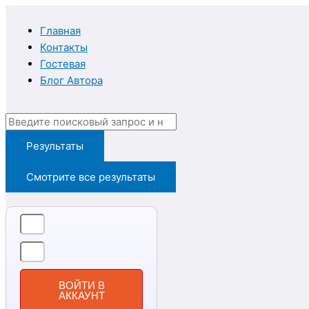
Перейти
Введите
Имя*
Email*
к
здесь...
Главная
содержимому
Контакты
Гостевая
Блог Автора
Search
...
Результаты
Смотрите все результаты
ВОЙТИ В
АККАУНТ