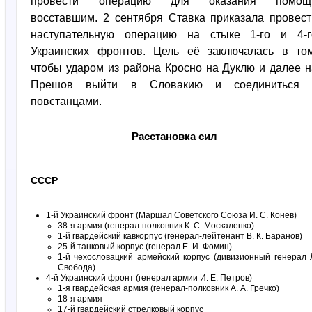
провести операцию для оказания помощ
восставшим. 2 сентября Ставка приказала провест
наступательную операцию на стыке 1-го и 4-г
Украинских фронтов. Цель её заключалась в том
чтобы ударом из района Кросно на Дуклю и далее н
Прешов выйти в Словакию и соединиться 
повстанцами.
Расстановка сил
СССР
1-й Украинский фронт (Маршал Советского Союза И. С. Конев)
38-я армия (генерал-полковник К. С. Москаленко)
1-й гвардейский кавкорпус (генерал-лейтенант В. К. Баранов)
25-й танковый корпус (генерал Е. И. Фомин)
1-й чехословацкий армейский корпус (дивизионный генерал 
Свобода)
4-й Украинский фронт (генерал армии И. Е. Петров)
1-я гвардейская армия (генерал-полковник А. А. Гречко)
18-я армия
17-й гвардейский стрелковый корпус