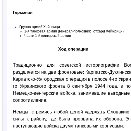
Германия
Группа армий Хейнрици
1-я танковая армия (генерал-полковник Готхард Хейнрици)
Части 1-й венгерской армии
Ход операции
Традиционно для советской историографии Вост
разделяется на две фронтовые: Карпатско-Дуклинска
Карпатско-Ужгородская операция в полосе 4-го Украи
го Украинского фронта 8 сентября 1944 года, в п
Немецко-венгерские войска, занимавшие выгодные
сопротивление.
Немцы, стремясь любой ценой удержать Словакию 
силы к району, где была прорвана их оборона. Э
наступающие войска двумя танковыми корпусами.