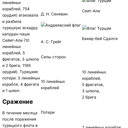
линейных
кораблей, 754
Сеит-Али
Д. Н. Сенявин
орудия) атаковала
и разбила
турецкую эскадру
капудан-паши
Бекир-бей Сдался
Сейит-Али (10
А. С. Грейг
линейных
кораблей, 5
Силы сторон
фрегатов, 3 шлюпа
и 2 брига, 1196
орудий). Турецкие
10 линейных
потери: 3 линейных
кораблей,
10 линейных
корабля, 4 фрегата
5 фрегатов,
кораблей
и 1 шлюп.
3 шлюпа,
2 брига
Сражение
Потери
В течение месяца
после поражения
турецкого флота в
2 линейных корабля,