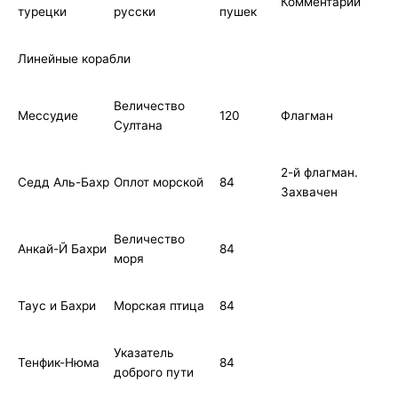
Комментарии
турецки
русски
пушек
Линейные корабли
Величество
Мессудие
120
Флагман
Султана
2-й флагман.
Седд Аль-Бахр
Оплот морской
84
Захвачен
Величество
Анкай-Й Бахри
84
моря
Таус и Бахри
Морская птица
84
Указатель
Тенфик-Нюма
84
доброго пути