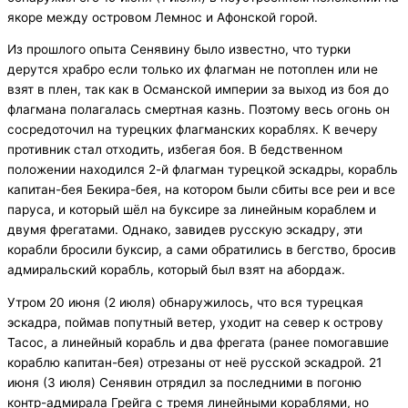
якоре между островом Лемнос и Афонской горой.
Из прошлого опыта Сенявину было известно, что турки
дерутся храбро если только их флагман не потоплен или не
взят в плен, так как в Османской империи за выход из боя до
флагмана полагалась смертная казнь. Поэтому весь огонь он
сосредоточил на турецких флагманских кораблях. К вечеру
противник стал отходить, избегая боя. В бедственном
положении находился 2-й флагман турецкой эскадры, корабль
капитан-бея Бекира-бея, на котором были сбиты все реи и все
паруса, и который шёл на буксире за линейным кораблем и
двумя фрегатами. Однако, завидев русскую эскадру, эти
корабли бросили буксир, а сами обратились в бегство, бросив
адмиральский корабль, который был взят на абордаж.
Утром 20 июня (2 июля) обнаружилось, что вся турецкая
эскадра, поймав попутный ветер, уходит на север к острову
Тасос, а линейный корабль и два фрегата (ранее помогавшие
кораблю капитан-бея) отрезаны от неё русской эскадрой. 21
июня (3 июля) Сенявин отрядил за последними в погоню
контр-адмирала Грейга с тремя линейными кораблями, но