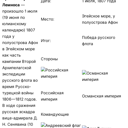
Дата:
1 июля, 1807 года
Лемноса
—
произошло 1 июля
Эгейское море, у
(19 июня по
Место:
полуострова Афон
юлианскому
календарю) 1807
года у
Победа русского
Итог:
полуострова Афон
флота
в Эгейском море
как часть
Стороны
кампании Второй
Архипелагской
экспедиции
русского флота во
время Русско-
Российская
турецкой войны
Османская империя
империя
1806—1812 годов.
В ходе сражения
русская эскадра
Командующие
вице-адмирала Д.
Н. Сенявина (10