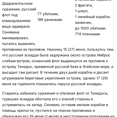
Дарданелльском
2 фрегата,
сражении, русский
1 шлюп,
77 убитыми,
флот под
1 линейный корабль
189 ранеными
командованием
захвачен,
вице-адмирала
до 1000 убитыми,
Сенявина
774 пленными
маневрировал,
пытаясь выманить
противника из проливов. Наконец 15 (27) июня, пользуясь тем,
что русская эскадра была задержана около острова Имброс
слабым ветром, османский флот выдвинулся из проливов к
острову Тенедос, временной русской базе в Эгейском море, и
высадил там десант. В течение двух дней корабли и десант
штурмовали береговые укрепления острова, однако 17 (29)
июня на горизонте показались паруса русской эскадры.
Стараясь избежать сражения и отвлекая флот от Тенедоса,
турецкая эскадра обогнула его с южной стороны и
устремилась на запад. Сенявин, оставив мелкие корабли в
помощь крепости, пустился на поиски противника и
обнаружил его 19 июня (1 июля) в неустроенном положении на