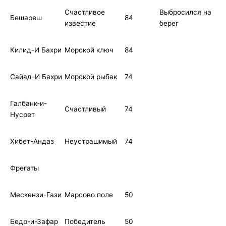
Счастливое
Выбросился на
Бешареш
84
известие
берег
Килид-И Бахри
Морской ключ
84
Сайад-И Бахри
Морской рыбак
74
Галбанк-и-
Счастливый
74
Нусрет
Хибет-Андаз
Неустрашимый
74
Фрегаты
Мескензи-Гази
Марсово поле
50
Бедр-и-Зафар
Победитель
50