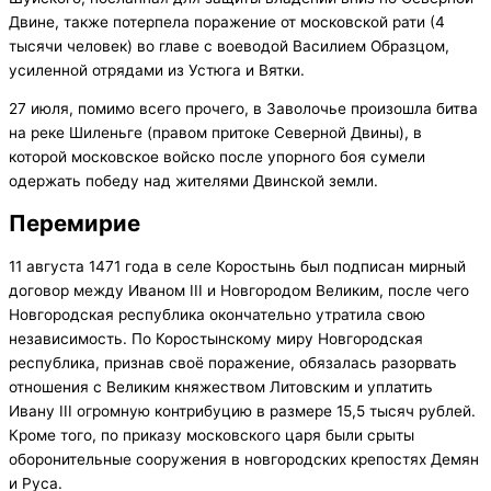
Двине, также потерпела поражение от московской рати (4
тысячи человек) во главе с воеводой Василием Образцом,
усиленной отрядами из Устюга и Вятки.
27 июля, помимо всего прочего, в Заволочье произошла битва
на реке Шиленьге (правом притоке Северной Двины), в
которой московское войско после упорного боя сумели
одержать победу над жителями Двинской земли.
Перемирие
11 августа 1471 года в селе Коростынь был подписан мирный
договор между Иваном III и Новгородом Великим, после чего
Новгородская республика окончательно утратила свою
независимость. По Коростынскому миру Новгородская
республика, признав своё поражение, обязалась разорвать
отношения с Великим княжеством Литовским и уплатить
Ивану III огромную контрибуцию в размере 15,5 тысяч рублей.
Кроме того, по приказу московского царя были срыты
оборонительные сооружения в новгородских крепостях Демян
и Руса.