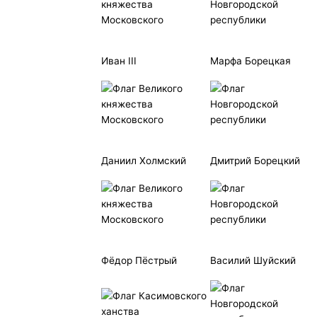
Иван III
Марфа Борецкая
Даниил Холмский
Дмитрий Борецкий
Фёдор Пёстрый
Василий Шуйский