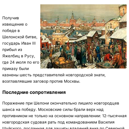
Получив
извещение о
победе в
Шелонской битве,
государь Иван III
прибыл из
Яжелбиц в Русу,
где 24 июля по его
приказу были
казнены шесть представителей новгородской знати,
возглавлявшие заговор против Москвы.
Последние сопротивления
Поражение при Шелони окончательно лишило новгородцев
шанса на победу. Московские силы брали верх над
противником не только на основном направлении: 12-тысячная
новгородская судовая рать под командованием Василия
Шуйского, посланная для защиты владений вниз по Северной