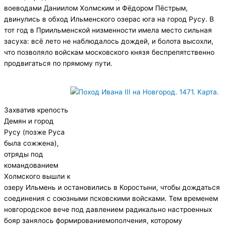
воеводами Даниилом Холмским и Фёдором Пёстрым,
двинулись в обход Ильменского озерас юга на город Русу. В
тот год в Приильменской низменности имела место сильная
засуха: всё лето не наблюдалось дождей, и болота высохли,
что позволяло войскам московского князя беспрепятственно
продвигаться по прямому пути.
Захватив крепость
Демян и город
Русу (позже Руса
была сожжена),
отряды под
командованием
Холмского вышли к
озеру Ильмень и остановились в Коростыни, чтобы дождаться
соединения с союзными псковскими войсками. Тем временем
новгородское вече под давлением радикально настроенных
бояр занялось формированиемополчения, которому