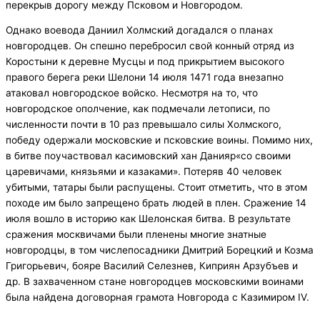
перекрыв дорогу между Псковом и Новгородом.
Однако воевода Даниил Холмский догадался о планах
новгородцев. Он спешно перебросил свой конный отряд из
Коростыни к деревне Мусцы и под прикрытием высокого
правого берега реки Шелони 14 июля 1471 года внезапно
атаковал новгородское войско. Несмотря на то, что
новгородское ополчение, как подмечали летописи, по
численности почти в 10 раз превышало силы Холмского,
победу одержали московские и псковские воины. Помимо них,
в битве поучаствовал касимовский хан Данияр«со своими
царевичами, князьями и казаками». Потеряв 40 человек
убитыми, татары были распущены. Стоит отметить, что в этом
походе им было запрещено брать людей в плен. Сражение 14
июля вошло в историю как Шелонская битва. В результате
сражения москвичами были пленены многие знатные
новгородцы, в том числепосадники Дмитрий Борецкий и Козма
Григорьевич, бояре Василий Селезнев, Киприян Арзубъев и
др. В захваченном стане новгородцев московскими воинами
была найдена договорная грамота Новгорода с Казимиром IV.