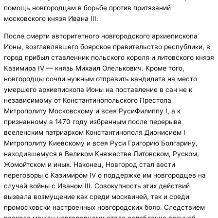
помощь новгородцам в борьбе против притязаний
московского князя Ивана III.
После смерти авторитетного новгородского архиепископа
Ионы, возглавлявшего боярское правительство республики, в
город прибыл ставленник польского короля и литовского князя
Казимира IV — князь Михаил Олелькович. Кроме того,
новгородцы сочли нужным отправить кандидата на место
умершего архиепископа Ионы на поставление в сан не к
независимому от Константинопольского Престола
Митрополиту Московскому и всея РусиФилиппу I, а к
признанному в 1470 году избранным после перерыва
вселенским патриархом Константинополя Дионисием I
Митрополиту Киевскому и всея Руси Григорию Болгарину,
находившемуся в Великом Княжестве Литовском, Руском,
Жомойтском и иных. Наконец, Новгород стал вести
переговоры с Казимиром IV о поддержке им новгородцев на
случай войны с Иваном III. Совокупность этих действий
вызвала возмущение как среди москвичей, так и среди
промосковски настроенных новгородских бояр. Следствием
раскола между новгородцами стало ослабление военной