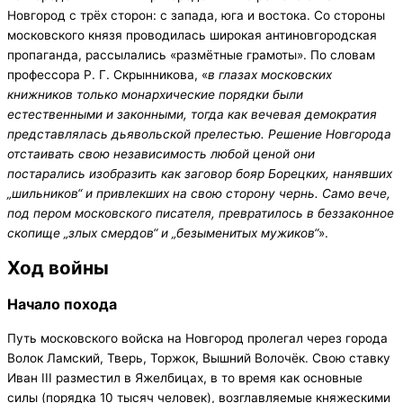
Новгород с трёх сторон: с запада, юга и востока. Со стороны
московского князя проводилась широкая антиновгородская
пропаганда, рассылались «размётные грамоты». По словам
профессора Р. Г. Скрынникова, «
в глазах московских
книжников только монархические порядки были
естественными и законными, тогда как вечевая демократия
представлялась дьявольской прелестью. Решение Новгорода
отстаивать свою независимость любой ценой они
постарались изобразить как заговор бояр Борецких, нанявших
„шильников“ и привлекших на свою сторону чернь. Само вече,
под пером московского писателя, превратилось в беззаконное
скопище „злых смердов“ и „безыменитых мужиков“
».
Ход войны
Начало похода
Путь московского войска на Новгород пролегал через города
Волок Ламский, Тверь, Торжок, Вышний Волочёк. Свою ставку
Иван III разместил в Яжелбицах, в то время как основные
силы (порядка 10 тысяч человек), возглавляемые княжескими