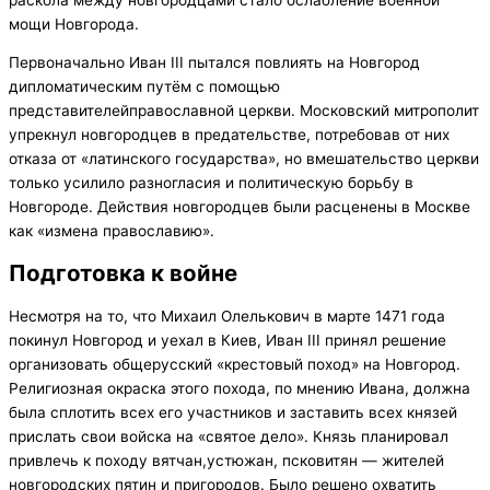
мощи Новгорода.
Первоначально Иван III пытался повлиять на Новгород
дипломатическим путём с помощью
представителейправославной церкви. Московский митрополит
упрекнул новгородцев в предательстве, потребовав от них
отказа от «латинского государства», но вмешательство церкви
только усилило разногласия и политическую борьбу в
Новгороде. Действия новгородцев были расценены в Москве
как «измена православию».
Подготовка к войне
Несмотря на то, что Михаил Олелькович в марте 1471 года
покинул Новгород и уехал в Киев, Иван III принял решение
организовать общерусский «крестовый поход» на Новгород.
Религиозная окраска этого похода, по мнению Ивана, должна
была сплотить всех его участников и заставить всех князей
прислать свои войска на «святое дело». Князь планировал
привлечь к походу вятчан,устюжан, псковитян — жителей
новгородских пятин и пригородов. Было решено охватить