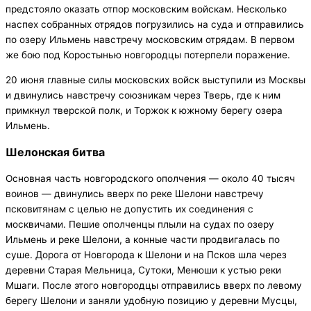
предстояло оказать отпор московским войскам. Несколько
наспех собранных отрядов погрузились на суда и отправились
по озеру Ильмень навстречу московским отрядам. В первом
же бою под Коростынью новгородцы потерпели поражение.
20 июня главные силы московских войск выступили из Москвы
и двинулись навстречу союзникам через Тверь, где к ним
примкнул тверской полк, и Торжок к южному берегу озера
Ильмень.
Шелонская битва
Основная часть новгородского ополчения — около 40 тысяч
воинов — двинулись вверх по реке Шелони навстречу
псковитянам с целью не допустить их соединения с
москвичами. Пешие ополченцы плыли на судах по озеру
Ильмень и реке Шелони, а конные части продвигалась по
суше. Дорога от Новгорода к Шелони и на Псков шла через
деревни Старая Мельница, Сутоки, Менюши к устью реки
Мшаги. После этого новгородцы отправились вверх по левому
берегу Шелони и заняли удобную позицию у деревни Мусцы,