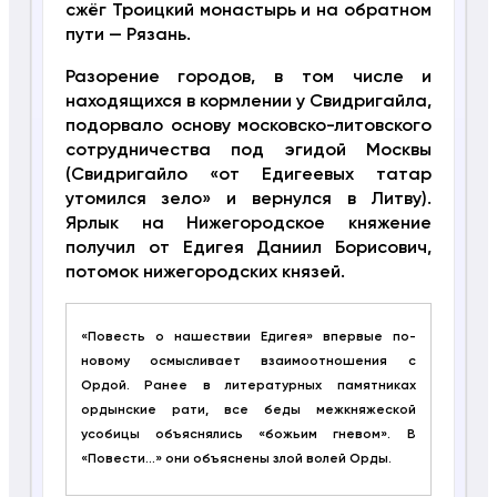
сжёг Троицкий монастырь и на обратном
пути — Рязань.
Разорение городов, в том числе и
находящихся в кормлении у Свидригайла,
подорвало основу московско-литовского
сотрудничества под эгидой Москвы
(Свидригайло «от Едигеевых татар
утомился зело» и вернулся в Литву).
Ярлык на Нижегородское княжение
получил от Едигея Даниил Борисович,
потомок нижегородских князей.
«Повесть о нашествии Едигея» впервые по-
новому осмысливает взаимоотношения с
Ордой. Ранее в литературных памятниках
ордынские рати, все беды межкняжеской
усобицы объяснялись «божьим гневом». В
«Повести…» они объяснены злой волей Орды.