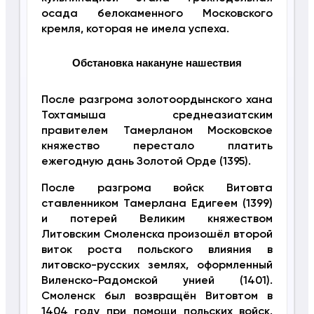
осада белокаменного Московского
кремля, которая не имела успеха.
Обстановка накануне нашествия
После разгрома золотоордынского хана
Тохтамыша среднеазиатским
правителем Тамерланом Московское
княжество перестало платить
ежегодную дань Золотой Орде (1395).
После разгрома войск Витовта
ставленником Тамерлана Едигеем (1399)
и потерей Великим княжеством
Литовским Смоленска произошёл второй
виток роста польского влияния в
литовско-русских землях, оформленный
Виленско-Радомской унией (1401).
Смоленск был возвращён Витовтом в
1404 году при помощи польских войск.