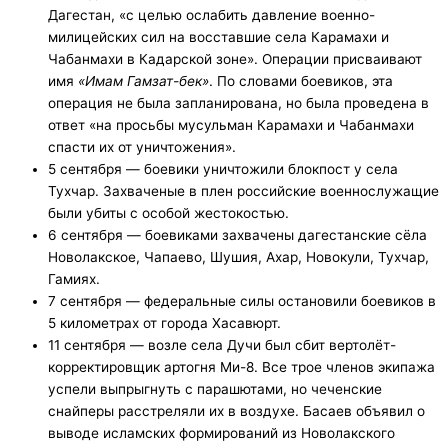
Дагестан, «с целью ослабить давление военно-
милицейских сил на восставшие села Карамахи и
Чабанмахи в Кадарской зоне». Операции присваивают
имя
«Имам Гамзат-бек»
. По словами боевиков, эта
операция не была запланирована, но была проведена в
ответ «на просьбы мусульман Карамахи и Чабанмахи
спасти их от уничтожения».
5 сентября — боевики уничтожили блокпост у села
Тухчар. Захваченые в плен российские военнослужащие
были убиты с особой жестокостью.
6 сентября — боевиками захвачены дагестанские сёла
Новолакское, Чапаево, Шушия, Ахар, Новокули, Тухчар,
Гамиях.
7 сентября — федеральные силы остановили боевиков в
5 километрах от города Хасавюрт.
11 сентября — возле села Дучи был сбит вертолёт-
корректировщик артогня Ми-8. Все трое членов экипажа
успели выпрыгнуть с парашютами, но чеченские
снайперы расстреляли их в воздухе. Басаев объявил о
выводе исламских формирований из Новолакского