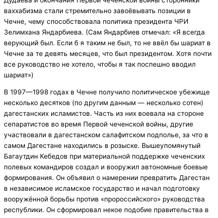
ваххабизма стали стремительно завоёвывать позиции в
Чечне, чему способствовала политика президента ЧРИ
Зелимхана Яндарбиева. (Сам Яндарбиев отмечал: «Я всегда
верующий был. Если б я таким не был, то не ввёл бы шариат в
Чечне за те девять месяцев, что был президентом. Хотя почти
все руководство не хотело, чтобы я так поспешно вводил
шариат»)
В 1997—1998 годах в Чечне получило политическое убежище
несколько десятков (по другим данным — несколько сотен)
дагестанских исламистов. Часть из них воевала на стороне
сепаратистов во время Первой чеченской войны, другие
участвовали в дагестанском салафитском подполье, за что в
самом Дагестане находились в розыске. Вышеупомянутый
Багаутдин Кебедов при материальной поддержке чеченских
полевых командиров создал и вооружил автономные боевые
формирования. Он объявил о намерении превратить Дагестан
в независимое исламское государство и начал подготовку
вооружённой борьбы против «пророссийского» руководства
республики. Он сформировал некое подобие правительства в