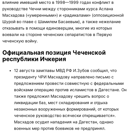
влияние имевший место в 1998—1999 годах конфликт в
руководстве Чечни между сторонниками курса Аслана
Масхадова («умеренными») и «радикалами» (оппозиционной
Шурой во главе с Шамилем Басаевым), а также нежелание
отказывать в помощи единоверцам, многие из которых
воевали на стороне чеченских сепаратистов в Первую
чеченскую войну.
Официальная позиция Чеченской
республики Ичкерия
12 августа замглавы МВД РФ И.Зубов сообщил, что
президенту ЧРИ Масхадову направлено письмо с
предложением провести совместную с федеральными
войсками операцию против исламистов в Дагестане. Он
также предложил Масхадову «решить вопрос о
ликвидации баз, мест складирования и отдыха
незаконных вооруженных формирований, от которых
чеченское руководство всячески открещивается».
Масхадов осудил нападения на Дагестан, однако
военных мер против боевиков не предпринял.