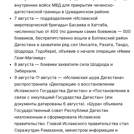
внутренних войск МВД для прикрытия чеченско-
дагестанской границы в Цумадинском районе.
7 августа — подразделения «Исламской
миротворческой бригады» Басаева и Хаттаба,
численностью от 400 (по данным самих боевиков — 500
боевиков, беспрепятственно вошли в Ботлихский район
Дагестана и захватили ряд сел (Ансалта, Рахата, Тандо,
Шодрода, Годобери), объявив о начале операции
«Имам
Гази-Магомед»
8 августа — боевики захватили села Шодрода и
Зиберхали.
9 августа-11 августа — «Исламская шура Дагестана»
распространила «Декларацию о восстановлении
Исламского Государства Дагестан» и «Постановление в
связи с оккупацией Государства Дагестан» (эти
документы датированы 6 августа). «Шура» объявила
Государственный совет Республики Дагестан
низложенным и сформировала Исламское
правительство. Главой Исламского правительства стал
Серажутдин Рамазанов, министром информации и