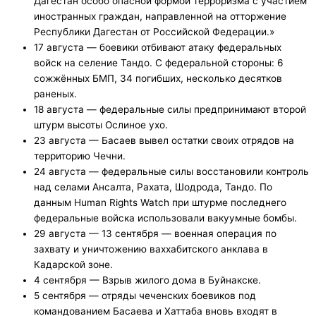
Дагестан особо опасной формой терроризма с участием
иностранных граждан, направленной на отторжение
Республики Дагестан от Российской Федерации.»
17 августа — боевики отбивают атаку федеральных
войск на селение Тандо. С федеральной стороны: 6
сожжённых БМП, 34 погибших, несколько десятков
раненых.
18 августа — федеральные силы предпринимают второй
штурм высоты Ослиное ухо.
23 августа — Басаев вывел остатки своих отрядов на
территорию Чечни.
24 августа — федеральные силы восстановили контроль
над селами Ансалта, Рахата, Шодрода, Тандо. По
данным Human Rights Watch при штурме последнего
федеральные войска использовали вакуумные бомбы.
29 августа — 13 сентября — военная операция по
захвату и уничтожению ваххабитского анклава в
Кадарской зоне.
4 сентября — Взрыв жилого дома в Буйнакске.
5 сентября — отряды чеченских боевиков под
командованием Басаева и Хаттаба вновь входят в