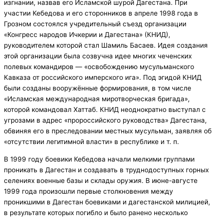
изгнании, назвав его Исламской шурой Дагестана. При
участии Кебедова и его сторонников в апреле 1998 года в
Грозном состоялся учредительный съезд организации
«Конгресс народов Ичкерии и Дагестана» (КНИД),
руководителем которой стал Шамиль Басаев. Идея создания
этой организации была созвучна идее многих чеченских
полевых командиров — «освобождению мусульманского
Кавказа от российского имперского ига». Под эгидой КНИД
были созданы вооружённые формирования, в том числе
«Исламская международная миротворческая бригада»,
которой командовал Хаттаб. КНИД неоднократно выступал с
угрозами в адрес «пророссийского руководства» Дагестана,
обвиняя его в преследовании местных мусульман, заявляя об
«отсутствии легитимной власти» в республике и т. п.
В 1999 году боевики Кебедова начали мелкими группами
проникать в Дагестан и создавать в труднодоступных горных
селениях военные базы и склады оружия. В июне-августе
1999 года произошли первые столкновения между
проникшими в Дагестан боевиками и дагестанской милицией,
в результате которых погибло и было ранено несколько