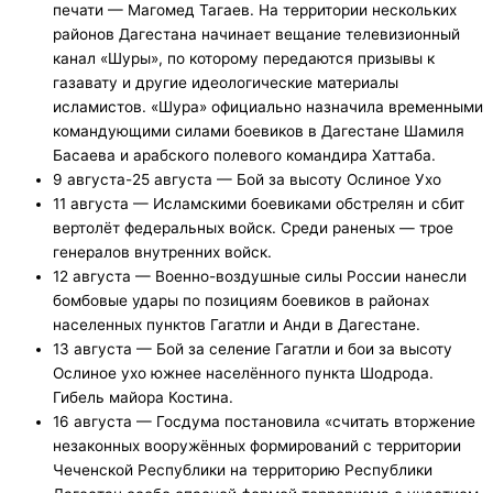
печати — Магомед Тагаев. На территории нескольких
районов Дагестана начинает вещание телевизионный
канал «Шуры», по которому передаются призывы к
газавату и другие идеологические материалы
исламистов. «Шура» официально назначила временными
командующими силами боевиков в Дагестане Шамиля
Басаева и арабского полевого командира Хаттаба.
9 августа-25 августа — Бой за высоту Ослиное Ухо
11 августа — Исламскими боевиками обстрелян и сбит
вертолёт федеральных войск. Среди раненых — трое
генералов внутренних войск.
12 августа — Военно-воздушные силы России нанесли
бомбовые удары по позициям боевиков в районах
населенных пунктов Гагатли и Анди в Дагестане.
13 августа — Бой за селение Гагатли и бои за высоту
Ослиное ухо южнее населённого пункта Шодрода.
Гибель майора Костина.
16 августа — Госдума постановила «считать вторжение
незаконных вооружённых формирований с территории
Чеченской Республики на территорию Республики