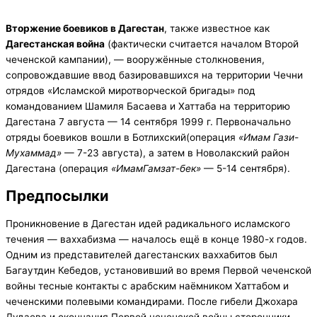
Вторжение боевиков в Дагестан
, также известное как
Дагестанская война
(фактически считается началом Второй
чеченской кампании), — вооружённые столкновения,
сопровождавшие ввод базировавшихся на территории Чечни
отрядов «Исламской миротворческой бригады» под
командованием Шамиля Басаева и Хаттаба на территорию
Дагестана 7 августа — 14 сентября 1999 г. Первоначально
отряды боевиков вошли в Ботлихский(операция
«Имам Гази-
Мухаммад»
— 7-23 августа), а затем в Новолакский район
Дагестана (операция
«ИмамГамзат-бек»
— 5-14 сентября).
Предпосылки
Проникновение в Дагестан идей радикального исламского
течения — ваххабизма — началось ещё в конце 1980-х годов.
Одним из представителей дагестанских ваххабитов был
Багаутдин Кебедов, установивший во время Первой чеченской
войны тесные контакты с арабским наёмником Хаттабом и
чеченскими полевыми командирами. После гибели Джохара
Дудаева и окончания Первой чеченской войны сторонники