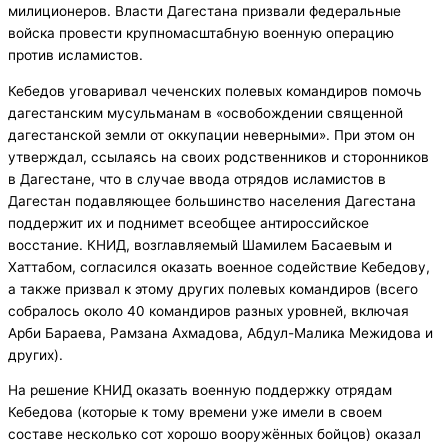
милиционеров. Власти Дагестана призвали федеральные
войска провести крупномасштабную военную операцию
против исламистов.
Кебедов уговаривал чеченских полевых командиров помочь
дагестанским мусульманам в «освобождении священной
дагестанской земли от оккупации неверными». При этом он
утверждал, ссылаясь на своих родственников и сторонников
в Дагестане, что в случае ввода отрядов исламистов в
Дагестан подавляющее большинство населения Дагестана
поддержит их и поднимет всеобщее антироссийское
восстание. КНИД, возглавляемый Шамилем Басаевым и
Хаттабом, согласился оказать военное содействие Кебедову,
а также призвал к этому других полевых командиров (всего
собралось около 40 командиров разных уровней, включая
Арби Бараева, Рамзана Ахмадова, Абдул-Малика Межидова и
других).
На решение КНИД оказать военную поддержку отрядам
Кебедова (которые к тому времени уже имели в своем
составе несколько сот хорошо вооружённых бойцов) оказал