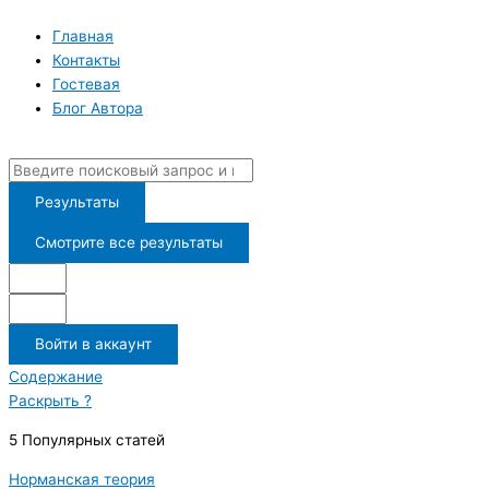
Перейти
Search
к
...
Главная
содержимому
Контакты
Гостевая
Блог Автора
Результаты
Смотрите все результаты
Войти в аккаунт
Содержание
Раскрыть ?
5 Популярных статей
Норманская теория