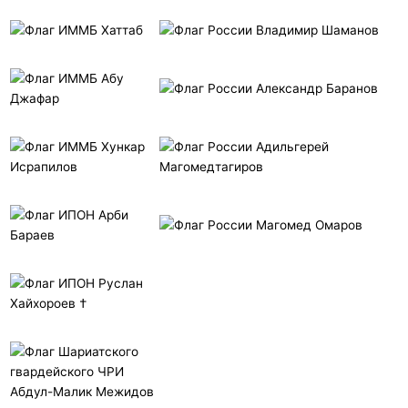
Хаттаб
Владимир Шаманов
Абу
Александр Баранов
Джафар
Хункар
Адильгерей
Исрапилов
Магомедтагиров
Арби
Магомед Омаров
Бараев
Руслан
Хайхороев †
Абдул-Малик Межидов