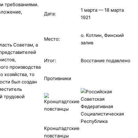
ми требованиями.
1 марта — 18 марта
оложение,
Дата:
1921
о. Котлин, Финский
Место:
залив
ласть Советам, а
 представителей
нистов,
Итог:
Восстание подавлено
ного производства
 хозяйства, то
Противники
ости был создан
меститель
й трудовой
Кронштадтские
повстанцы