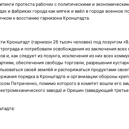
 митинги протеста рабочих с политическими и экономически
ах и фабриках города как мятеж и ввёл в городе военное п
лчком к восстанию гарнизона Кронштадта.
ти Кронштадт (гарнизон 26 тысяч человек) под лозунгом «В
трограда и потребовали освобождения из заключения всех
 и, как следует из лозунга, исключения из них всех комму
артиям, обеспечения свободы торговли, разрешения кустар
ьзоваться своей землёй и распоряжаться продуктами своего
ержания порядка в Кронштадте и организации обороны креп
осом Петриченко, помимо которого в комитет вошли его за
лектромеханического завода) и Орешин (заведующий третье
штадта: