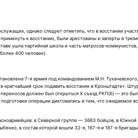
служащих, однако следует отметить, что в восстании участ
 примкнуть к восстанию, были арестованы и заперты в трюм
ставе ушла партийная школа и часть матросов-коммунистов,
более 400 человек).
становлена 7-я армия под командованием М.Н. Тухачевского
в кратчайший срок подавить восстание в Кронштадте». Шту
х переносов должен был открыться Х съезд РКП(б) — это бы
подготовки операции диктовались и тем, что ожидаемое в
красноармейцев: в Северной группе — 3683 бойцов, в Южной
Дыбенко, в состав которой вошли 32-я, 167-я и 187-я бриг