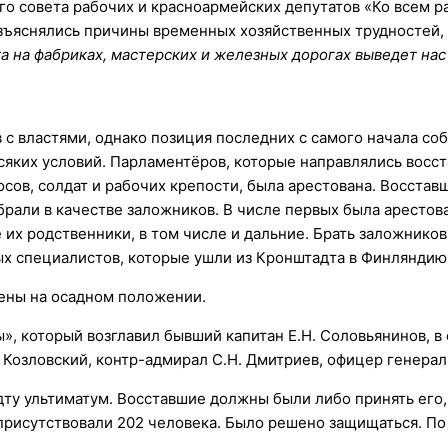
го совета рабочих и красноармейских депутатов «Ко всем р
зъяснялись причины временных хозяйственных трудностей, 
а на фабриках, мастерских и железных дорогах выведет нас 
с властями, однако позиция последних с самого начала со
яких условий. Парламентёров, которые направлялись восст
сов, солдат и рабочих крепости, была арестована. Восста
брали в качестве заложников. В числе первых была арестов
их родственники, в том числе и дальние. Брать заложников
х специалистов, которые ушли из Кронштадта в Финляндию
лены на осадном положении.
ы», который возглавил бывший капитан Е.Н. Соловьянинов, 
Козловский, контр-адмирал С.Н. Дмитриев, офицер генерал
у ультиматум. Восставшие должны были либо принять его, л
 присутствовали 202 человека. Было решено защищаться. П