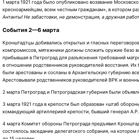
1 марта 1921 года было опубликовано воззвание Московско
кресноармейцам, всем честным гражданам», в котором ра
Антанты! Не забастовки, не демонстрация, а дружная работ
События 2—6 марта
Кронштадтцы добивались открытых и гласных переговоров 
компромиссов, мятежники должны сложить оружие безо вс
прибывшая в Петроград для разъяснения требований матро
в отношении родственников руководителей восстания. Их 
были арестованы и сосланы в Архангельскую губернию все 
Арестовывали родственников руководителей ВРК и военны
2 марта Петроград и Петроградская губерния были объяв
3 марта 1921 года в крепости был образован «штаб оборон
командующий артиллерией крепости, бывший генерал А.Р. 
4 марта Комитет обороны Петрограда предъявил Кронштадт
состоялось заседание делегатского собрания, на котором
до 15 человек.