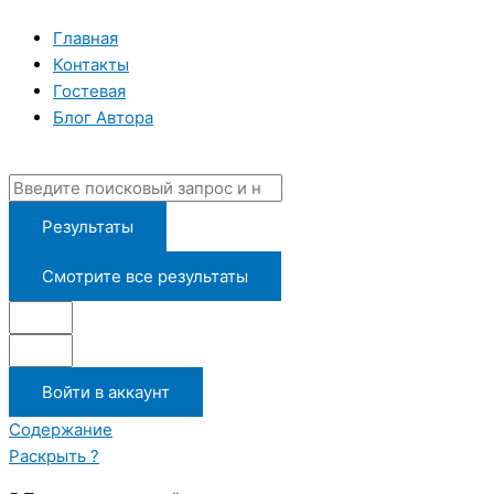
Перейти
Search
Введите
Имя*
Email*
к
...
здесь...
Главная
содержимому
Контакты
Гостевая
Блог Автора
Результаты
Смотрите все результаты
Войти в аккаунт
Содержание
Раскрыть ?