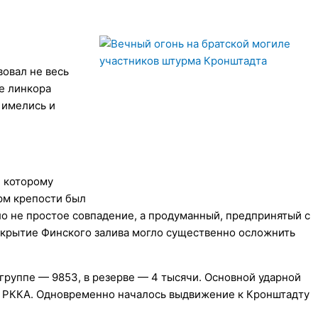
вовал не весь
е линкора
 имелись и
, которому
рм крепости был
ло не простое совпадение, а продуманный, предпринятый с
скрытие Финского залива могло существенно осложнить
 группе — 9853, в резерве — 4 тысячи. Основной ударной
ады РККА. Одновременно началось выдвижение к Кронштадту