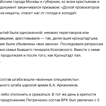
абочим города Москвы и губернии, ко всем крестьянам и
документ заканчивался призывом: «
Долой провокаторов
из нищеты, спасет нас от голода и холода!
»
бытий была однозначной: никаких переговоров или
авшими, арестовывали — так, делегация кронштадтцев,
вшие были объявлены «вне закона». Последовали репрессии
ана семья бывшего генерала Козловского. Вместе с ними
 продолжали и после того, как Кронштадт пал.
.
в состав штаба вошли «военные специалисты»:
ьного штаба царской армии Б.А. Арканников.
ибо отклонить и сражаться. В тот же день в крепости
о предложению Петриченко состав ВРК был увеличен с 5