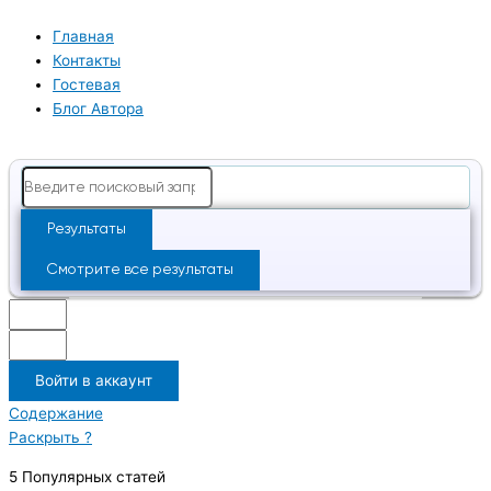
Перейти
Search
к
...
Главная
содержимому
Контакты
Гостевая
Блог Автора
Результаты
Смотрите все результаты
Войти в аккаунт
Содержание
Раскрыть ?
5 Популярных статей