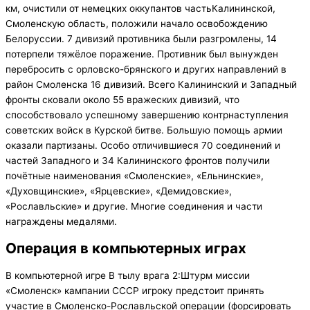
км, очистили от немецких оккупантов частьКалининской,
Смоленскую область, положили начало освобождению
Белоруссии. 7 дивизий противника были разгромлены, 14
потерпели тяжёлое поражение. Противник был вынужден
перебросить с орловско-брянского и других направлений в
район Смоленска 16 дивизий. Всего Калининский и Западный
фронты сковали около 55 вражеских дивизий, что
способствовало успешному завершению контрнаступления
советских войск в Курской битве. Большую помощь армии
оказали партизаны. Особо отличившиеся 70 соединений и
частей Западного и 34 Калининского фронтов получили
почётные наименования «Смоленские», «Ельнинские»,
«Духовщинские», «Ярцевские», «Демидовские»,
«Рославльские» и другие. Многие соединения и части
награждены медалями.
Операция в компьютерных играх
В компьютерной игре В тылу врага 2:Штурм миссии
«Смоленск» кампании СССР игроку предстоит принять
участие в Смоленско-Рославльской операции (форсировать